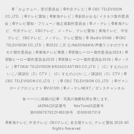
©「かよチュー」実行委員会｜©中京テレビ｜© CBC TELEVISION
CO.,LTD. ｜©テレビ愛知｜©東海テレビ｜©多田かおる/ イタキス製作委員
会｜©テレビ愛知・フリュー／徹之進製作委員会｜©メ～テレ｜©東海テレ
ビ、中京テレビ、CBCテレビ、メ～テレ、テレビ愛知｜東海テレビ、中京
テレビ、CBCテレビ、メ～テレ、テレビ愛知｜© Studio Ghibli｜©CBC
TELEVISION CO.,LTD.｜©2023 二月 公/KADOKAWA/声優ラジオのウラオ
モテ製作委員会｜©東海テレビ事業｜©実験ヒーロー製作委員会2024｜©
実験ヒーロー製作委員会2025｜©実験ヒーロー製作委員会2026｜©メ～テ
レ ｜©TOKAI TELEVISION BROADCASTING CO.,LTD.｜（C）すえのぶけ
いこ／講談社（C）CTV ｜（C）すえのぶけいこ／講談社（C）CTV｜©
CBC TELEVISION CO.,LTD. ｜ ｜© CBC TELEVISION CO.,LTD. ｜©ヴァン
ガードプロジェクト ©VG15th｜©メ～テレNEXT／ダンスチャンネル
各ページに掲載の記事・写真の無断転用を禁じます。
JASRAC許諾番号
NexTone許諾番号
第9008707022Y45038号
ID000007318
©東海テレビ, 中京テレビ, CBCテレビ, 名古屋テレビ, テレビ愛知 2020 All
Rights Reserved.