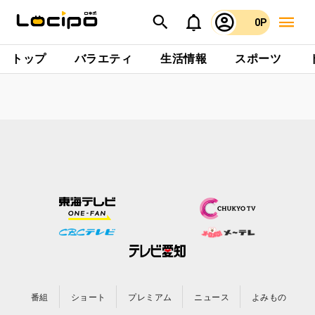
0P
トップ
バラエティ
生活情報
スポーツ
番組
ショート
プレミアム
ニュース
よみもの