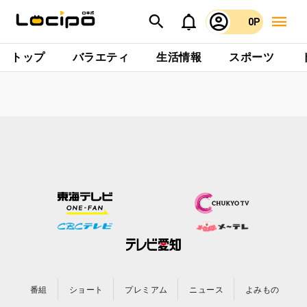
0P
トップ
バラエティ
生活情報
スポーツ
番組
ショート
プレミアム
ニュース
よみもの