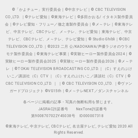
©「かよチュー」実行委員会｜©中京テレビ｜© CBC TELEVISION
CO.,LTD. ｜©テレビ愛知｜©東海テレビ｜©多田かおる/ イタキス製作委員
会｜©テレビ愛知・フリュー／徹之進製作委員会｜©メ～テレ｜©東海テレ
ビ、中京テレビ、CBCテレビ、メ～テレ、テレビ愛知｜東海テレビ、中京
テレビ、CBCテレビ、メ～テレ、テレビ愛知｜© Studio Ghibli｜©CBC
TELEVISION CO.,LTD.｜©2023 二月 公/KADOKAWA/声優ラジオのウラオ
モテ製作委員会｜©東海テレビ事業｜©実験ヒーロー製作委員会2024｜©
実験ヒーロー製作委員会2025｜©実験ヒーロー製作委員会2026｜©メ～テ
レ ｜©TOKAI TELEVISION BROADCASTING CO.,LTD.｜（C）すえのぶけ
いこ／講談社（C）CTV ｜（C）すえのぶけいこ／講談社（C）CTV｜©
CBC TELEVISION CO.,LTD. ｜ ｜© CBC TELEVISION CO.,LTD. ｜©ヴァン
ガードプロジェクト ©VG15th｜©メ～テレNEXT／ダンスチャンネル
各ページに掲載の記事・写真の無断転用を禁じます。
JASRAC許諾番号
NexTone許諾番号
第9008707022Y45038号
ID000007318
©東海テレビ, 中京テレビ, CBCテレビ, 名古屋テレビ, テレビ愛知 2020 All
Rights Reserved.