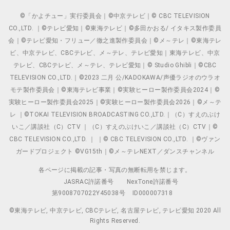
©「かよチュー」実行委員会｜©中京テレビ｜© CBC TELEVISION
CO.,LTD. ｜©テレビ愛知｜©東海テレビ｜©多田かおる/ イタキス製作委員
会｜©テレビ愛知・フリュー／徹之進製作委員会｜©メ～テレ｜©東海テレ
ビ、中京テレビ、CBCテレビ、メ～テレ、テレビ愛知｜東海テレビ、中京
テレビ、CBCテレビ、メ～テレ、テレビ愛知｜© Studio Ghibli｜©CBC
TELEVISION CO.,LTD.｜©2023 二月 公/KADOKAWA/声優ラジオのウラオ
モテ製作委員会｜©東海テレビ事業｜©実験ヒーロー製作委員会2024｜©
実験ヒーロー製作委員会2025｜©実験ヒーロー製作委員会2026｜©メ～テ
レ ｜©TOKAI TELEVISION BROADCASTING CO.,LTD.｜（C）すえのぶけ
いこ／講談社（C）CTV ｜（C）すえのぶけいこ／講談社（C）CTV｜©
CBC TELEVISION CO.,LTD. ｜ ｜© CBC TELEVISION CO.,LTD. ｜©ヴァン
ガードプロジェクト ©VG15th｜©メ～テレNEXT／ダンスチャンネル
各ページに掲載の記事・写真の無断転用を禁じます。
JASRAC許諾番号
NexTone許諾番号
第9008707022Y45038号
ID000007318
©東海テレビ, 中京テレビ, CBCテレビ, 名古屋テレビ, テレビ愛知 2020 All
Rights Reserved.