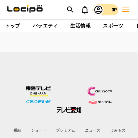
0P
トップ
バラエティ
生活情報
スポーツ
番組
ショート
プレミアム
ニュース
よみもの