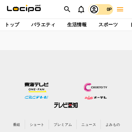
0P
トップ
バラエティ
生活情報
スポーツ
番組
ショート
プレミアム
ニュース
よみもの