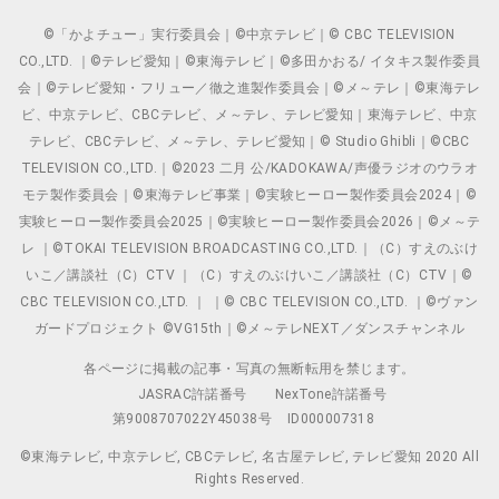
©「かよチュー」実行委員会｜©中京テレビ｜© CBC TELEVISION
CO.,LTD. ｜©テレビ愛知｜©東海テレビ｜©多田かおる/ イタキス製作委員
会｜©テレビ愛知・フリュー／徹之進製作委員会｜©メ～テレ｜©東海テレ
ビ、中京テレビ、CBCテレビ、メ～テレ、テレビ愛知｜東海テレビ、中京
テレビ、CBCテレビ、メ～テレ、テレビ愛知｜© Studio Ghibli｜©CBC
TELEVISION CO.,LTD.｜©2023 二月 公/KADOKAWA/声優ラジオのウラオ
モテ製作委員会｜©東海テレビ事業｜©実験ヒーロー製作委員会2024｜©
実験ヒーロー製作委員会2025｜©実験ヒーロー製作委員会2026｜©メ～テ
レ ｜©TOKAI TELEVISION BROADCASTING CO.,LTD.｜（C）すえのぶけ
いこ／講談社（C）CTV ｜（C）すえのぶけいこ／講談社（C）CTV｜©
CBC TELEVISION CO.,LTD. ｜ ｜© CBC TELEVISION CO.,LTD. ｜©ヴァン
ガードプロジェクト ©VG15th｜©メ～テレNEXT／ダンスチャンネル
各ページに掲載の記事・写真の無断転用を禁じます。
JASRAC許諾番号
NexTone許諾番号
第9008707022Y45038号
ID000007318
©東海テレビ, 中京テレビ, CBCテレビ, 名古屋テレビ, テレビ愛知 2020 All
Rights Reserved.