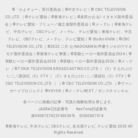
©「かよチュー」実行委員会｜©中京テレビ｜© CBC TELEVISION
CO.,LTD. ｜©テレビ愛知｜©東海テレビ｜©多田かおる/ イタキス製作委員
会｜©テレビ愛知・フリュー／徹之進製作委員会｜©メ～テレ｜©東海テレ
ビ、中京テレビ、CBCテレビ、メ～テレ、テレビ愛知｜東海テレビ、中京
テレビ、CBCテレビ、メ～テレ、テレビ愛知｜© Studio Ghibli｜©CBC
TELEVISION CO.,LTD.｜©2023 二月 公/KADOKAWA/声優ラジオのウラオ
モテ製作委員会｜©東海テレビ事業｜©実験ヒーロー製作委員会2024｜©
実験ヒーロー製作委員会2025｜©実験ヒーロー製作委員会2026｜©メ～テ
レ ｜©TOKAI TELEVISION BROADCASTING CO.,LTD.｜（C）すえのぶけ
いこ／講談社（C）CTV ｜（C）すえのぶけいこ／講談社（C）CTV｜©
CBC TELEVISION CO.,LTD. ｜ ｜© CBC TELEVISION CO.,LTD. ｜©ヴァン
ガードプロジェクト ©VG15th｜©メ～テレNEXT／ダンスチャンネル
各ページに掲載の記事・写真の無断転用を禁じます。
JASRAC許諾番号
NexTone許諾番号
第9008707022Y45038号
ID000007318
©東海テレビ, 中京テレビ, CBCテレビ, 名古屋テレビ, テレビ愛知 2020 All
Rights Reserved.