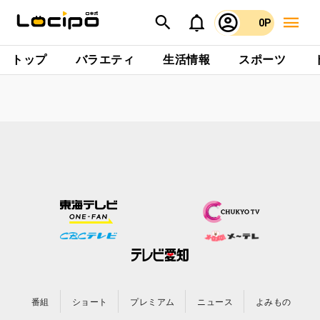
0P
トップ
バラエティ
生活情報
スポーツ
番組
ショート
プレミアム
ニュース
よみもの