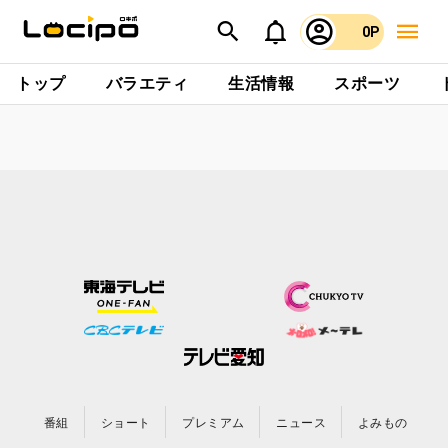
0P
トップ
バラエティ
生活情報
スポーツ
番組
ショート
プレミアム
ニュース
よみもの