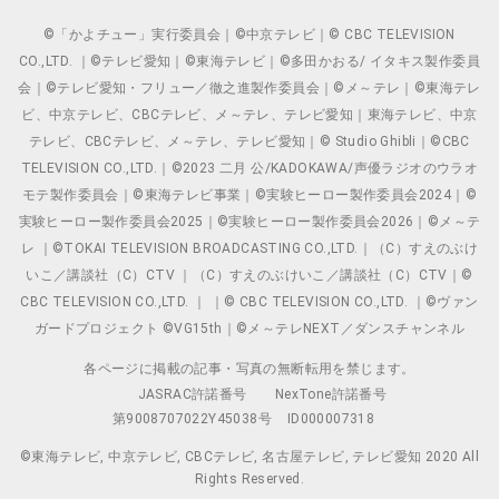
©「かよチュー」実行委員会｜©中京テレビ｜© CBC TELEVISION
CO.,LTD. ｜©テレビ愛知｜©東海テレビ｜©多田かおる/ イタキス製作委員
会｜©テレビ愛知・フリュー／徹之進製作委員会｜©メ～テレ｜©東海テレ
ビ、中京テレビ、CBCテレビ、メ～テレ、テレビ愛知｜東海テレビ、中京
テレビ、CBCテレビ、メ～テレ、テレビ愛知｜© Studio Ghibli｜©CBC
TELEVISION CO.,LTD.｜©2023 二月 公/KADOKAWA/声優ラジオのウラオ
モテ製作委員会｜©東海テレビ事業｜©実験ヒーロー製作委員会2024｜©
実験ヒーロー製作委員会2025｜©実験ヒーロー製作委員会2026｜©メ～テ
レ ｜©TOKAI TELEVISION BROADCASTING CO.,LTD.｜（C）すえのぶけ
いこ／講談社（C）CTV ｜（C）すえのぶけいこ／講談社（C）CTV｜©
CBC TELEVISION CO.,LTD. ｜ ｜© CBC TELEVISION CO.,LTD. ｜©ヴァン
ガードプロジェクト ©VG15th｜©メ～テレNEXT／ダンスチャンネル
各ページに掲載の記事・写真の無断転用を禁じます。
JASRAC許諾番号
NexTone許諾番号
第9008707022Y45038号
ID000007318
©東海テレビ, 中京テレビ, CBCテレビ, 名古屋テレビ, テレビ愛知 2020 All
Rights Reserved.