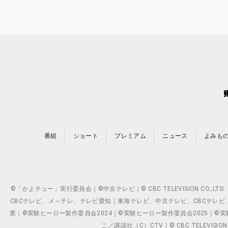
番組
ショート
プレミアム
ニュース
よみも
©「かよチュー」実行委員会｜©中京テレビ｜© CBC TELEVISION C
CBCテレビ、メ～テレ、テレビ愛知｜東海テレビ、中京テレビ、CBCテレビ、メ～テレ、テ
業｜©実験ヒーロー製作委員会2024｜©実験ヒーロー製作委員会2025｜©実験ヒーロー
こ／講談社（C）CTV｜© CBC TELEVISION