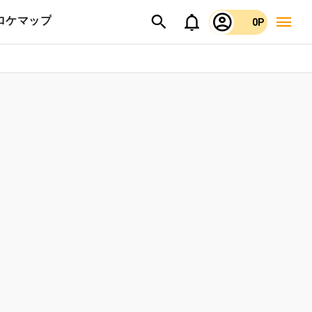
ロケマップ
0P