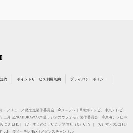
規約
ポイントサービス利用規約
プライバシーポリシー
©テレビ愛知・フリュー／徹之進製作委員会｜©メ～テレ｜©東海テレビ、中京テレビ、
©2023 二月 公/KADOKAWA/声優ラジオのウラオモテ製作委員会｜©東海テレビ事
ING CO.,LTD.｜（C）すえのぶけいこ／講談社（C）CTV ｜（C）すえのぶけい
クト ©VG15th｜©メ～テレNEXT／ダンスチャンネル