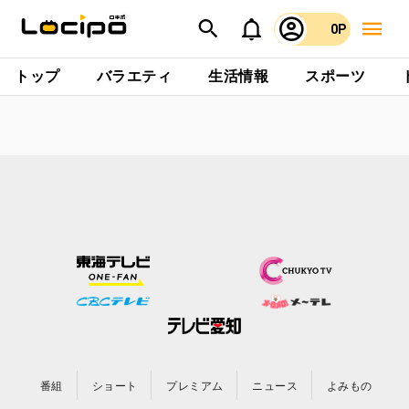
0P
トップ
バラエティ
生活情報
スポーツ
番組
ショート
プレミアム
ニュース
よみもの