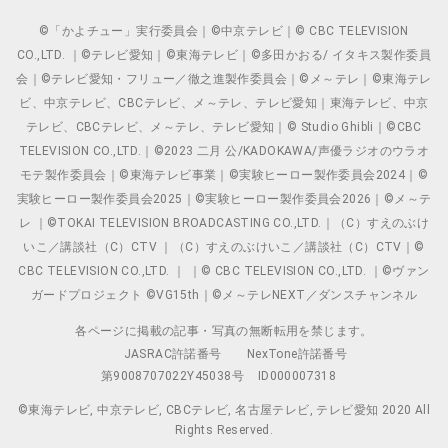
©「かよチュー」実行委員会｜©中京テレビ｜© CBC TELEVISION
CO.,LTD. ｜©テレビ愛知｜©東海テレビ｜©多田かおる/ イタキス製作委員
会｜©テレビ愛知・フリュー／徹之進製作委員会｜©メ～テレ｜©東海テレ
ビ、中京テレビ、CBCテレビ、メ～テレ、テレビ愛知｜東海テレビ、中京
テレビ、CBCテレビ、メ～テレ、テレビ愛知｜© Studio Ghibli｜©CBC
TELEVISION CO.,LTD.｜©2023 二月 公/KADOKAWA/声優ラジオのウラオ
モテ製作委員会｜©東海テレビ事業｜©実験ヒーロー製作委員会2024｜©
実験ヒーロー製作委員会2025｜©実験ヒーロー製作委員会2026｜©メ～テ
レ ｜©TOKAI TELEVISION BROADCASTING CO.,LTD.｜（C）すえのぶけ
いこ／講談社（C）CTV ｜（C）すえのぶけいこ／講談社（C）CTV｜©
CBC TELEVISION CO.,LTD. ｜ ｜© CBC TELEVISION CO.,LTD. ｜©ヴァン
ガードプロジェクト ©VG15th｜©メ～テレNEXT／ダンスチャンネル
各ページに掲載の記事・写真の無断転用を禁じます。
JASRAC許諾番号
NexTone許諾番号
第9008707022Y45038号
ID000007318
©東海テレビ, 中京テレビ, CBCテレビ, 名古屋テレビ, テレビ愛知 2020 All
Rights Reserved.