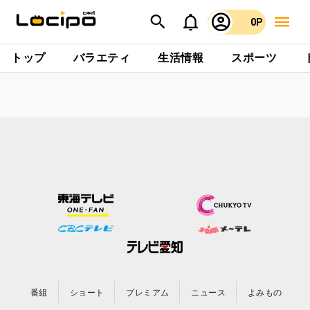
0P
トップ
バラエティ
生活情報
スポーツ
番組
ショート
プレミアム
ニュース
よみもの