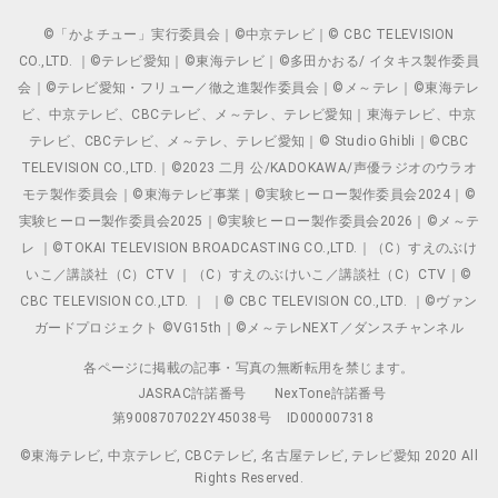
©「かよチュー」実行委員会｜©中京テレビ｜© CBC TELEVISION
CO.,LTD. ｜©テレビ愛知｜©東海テレビ｜©多田かおる/ イタキス製作委員
会｜©テレビ愛知・フリュー／徹之進製作委員会｜©メ～テレ｜©東海テレ
ビ、中京テレビ、CBCテレビ、メ～テレ、テレビ愛知｜東海テレビ、中京
テレビ、CBCテレビ、メ～テレ、テレビ愛知｜© Studio Ghibli｜©CBC
TELEVISION CO.,LTD.｜©2023 二月 公/KADOKAWA/声優ラジオのウラオ
モテ製作委員会｜©東海テレビ事業｜©実験ヒーロー製作委員会2024｜©
実験ヒーロー製作委員会2025｜©実験ヒーロー製作委員会2026｜©メ～テ
レ ｜©TOKAI TELEVISION BROADCASTING CO.,LTD.｜（C）すえのぶけ
いこ／講談社（C）CTV ｜（C）すえのぶけいこ／講談社（C）CTV｜©
CBC TELEVISION CO.,LTD. ｜ ｜© CBC TELEVISION CO.,LTD. ｜©ヴァン
ガードプロジェクト ©VG15th｜©メ～テレNEXT／ダンスチャンネル
各ページに掲載の記事・写真の無断転用を禁じます。
JASRAC許諾番号
NexTone許諾番号
第9008707022Y45038号
ID000007318
©東海テレビ, 中京テレビ, CBCテレビ, 名古屋テレビ, テレビ愛知 2020 All
Rights Reserved.