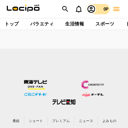
0P
トップ
バラエティ
生活情報
スポーツ
番組
ショート
プレミアム
ニュース
よみもの