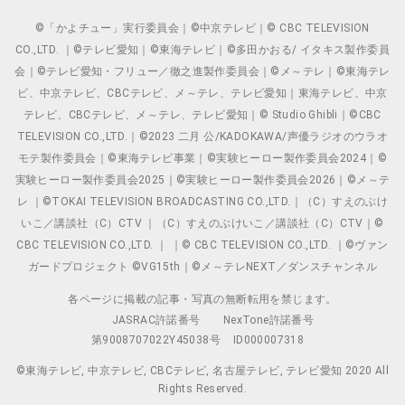
©「かよチュー」実行委員会｜©中京テレビ｜© CBC TELEVISION
CO.,LTD. ｜©テレビ愛知｜©東海テレビ｜©多田かおる/ イタキス製作委員
会｜©テレビ愛知・フリュー／徹之進製作委員会｜©メ～テレ｜©東海テレ
ビ、中京テレビ、CBCテレビ、メ～テレ、テレビ愛知｜東海テレビ、中京
テレビ、CBCテレビ、メ～テレ、テレビ愛知｜© Studio Ghibli｜©CBC
TELEVISION CO.,LTD.｜©2023 二月 公/KADOKAWA/声優ラジオのウラオ
モテ製作委員会｜©東海テレビ事業｜©実験ヒーロー製作委員会2024｜©
実験ヒーロー製作委員会2025｜©実験ヒーロー製作委員会2026｜©メ～テ
レ ｜©TOKAI TELEVISION BROADCASTING CO.,LTD.｜（C）すえのぶけ
いこ／講談社（C）CTV ｜（C）すえのぶけいこ／講談社（C）CTV｜©
CBC TELEVISION CO.,LTD. ｜ ｜© CBC TELEVISION CO.,LTD. ｜©ヴァン
ガードプロジェクト ©VG15th｜©メ～テレNEXT／ダンスチャンネル
各ページに掲載の記事・写真の無断転用を禁じます。
JASRAC許諾番号
NexTone許諾番号
第9008707022Y45038号
ID000007318
©東海テレビ, 中京テレビ, CBCテレビ, 名古屋テレビ, テレビ愛知 2020 All
Rights Reserved.