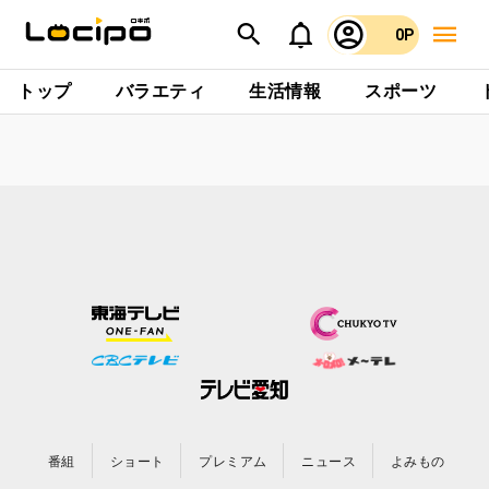
0P
トップ
バラエティ
生活情報
スポーツ
番組
ショート
プレミアム
ニュース
よみもの