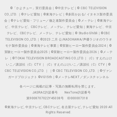
©「かよチュー」実行委員会｜©中京テレビ｜© CBC TELEVISION
CO.,LTD. ｜©テレビ愛知｜©東海テレビ｜©多田かおる/ イタキス製作委員
会｜©テレビ愛知・フリュー／徹之進製作委員会｜©メ～テレ｜©東海テレ
ビ、中京テレビ、CBCテレビ、メ～テレ、テレビ愛知｜東海テレビ、中京
テレビ、CBCテレビ、メ～テレ、テレビ愛知｜© Studio Ghibli｜©CBC
TELEVISION CO.,LTD.｜©2023 二月 公/KADOKAWA/声優ラジオのウラオ
モテ製作委員会｜©東海テレビ事業｜©実験ヒーロー製作委員会2024｜©
実験ヒーロー製作委員会2025｜©実験ヒーロー製作委員会2026｜©メ～テ
レ ｜©TOKAI TELEVISION BROADCASTING CO.,LTD.｜（C）すえのぶけ
いこ／講談社（C）CTV ｜（C）すえのぶけいこ／講談社（C）CTV｜©
CBC TELEVISION CO.,LTD. ｜ ｜© CBC TELEVISION CO.,LTD. ｜©ヴァン
ガードプロジェクト ©VG15th｜©メ～テレNEXT／ダンスチャンネル
各ページに掲載の記事・写真の無断転用を禁じます。
JASRAC許諾番号
NexTone許諾番号
第9008707022Y45038号
ID000007318
©東海テレビ, 中京テレビ, CBCテレビ, 名古屋テレビ, テレビ愛知 2020 All
Rights Reserved.