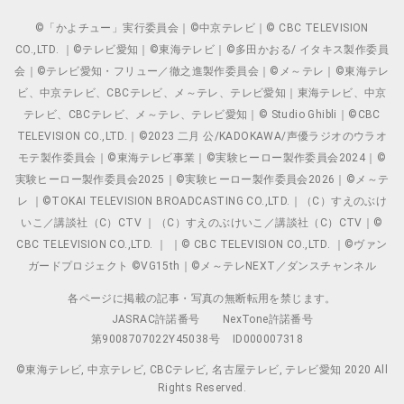
©「かよチュー」実行委員会｜©中京テレビ｜© CBC TELEVISION
CO.,LTD. ｜©テレビ愛知｜©東海テレビ｜©多田かおる/ イタキス製作委員
会｜©テレビ愛知・フリュー／徹之進製作委員会｜©メ～テレ｜©東海テレ
ビ、中京テレビ、CBCテレビ、メ～テレ、テレビ愛知｜東海テレビ、中京
テレビ、CBCテレビ、メ～テレ、テレビ愛知｜© Studio Ghibli｜©CBC
TELEVISION CO.,LTD.｜©2023 二月 公/KADOKAWA/声優ラジオのウラオ
モテ製作委員会｜©東海テレビ事業｜©実験ヒーロー製作委員会2024｜©
実験ヒーロー製作委員会2025｜©実験ヒーロー製作委員会2026｜©メ～テ
レ ｜©TOKAI TELEVISION BROADCASTING CO.,LTD.｜（C）すえのぶけ
いこ／講談社（C）CTV ｜（C）すえのぶけいこ／講談社（C）CTV｜©
CBC TELEVISION CO.,LTD. ｜ ｜© CBC TELEVISION CO.,LTD. ｜©ヴァン
ガードプロジェクト ©VG15th｜©メ～テレNEXT／ダンスチャンネル
各ページに掲載の記事・写真の無断転用を禁じます。
JASRAC許諾番号
NexTone許諾番号
第9008707022Y45038号
ID000007318
©東海テレビ, 中京テレビ, CBCテレビ, 名古屋テレビ, テレビ愛知 2020 All
Rights Reserved.