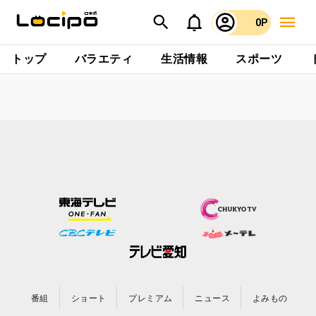
0P
トップ
バラエティ
生活情報
スポーツ
番組
ショート
プレミアム
ニュース
よみもの