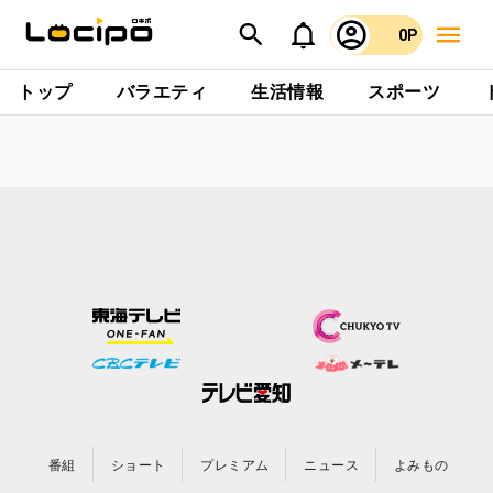
0P
トップ
バラエティ
生活情報
スポーツ
番組
ショート
プレミアム
ニュース
よみもの