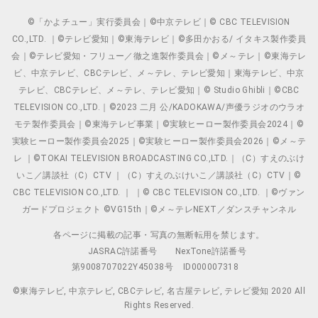
©「かよチュー」実行委員会｜©中京テレビ｜© CBC TELEVISION
CO.,LTD. ｜©テレビ愛知｜©東海テレビ｜©多田かおる/ イタキス製作委員
会｜©テレビ愛知・フリュー／徹之進製作委員会｜©メ～テレ｜©東海テレ
ビ、中京テレビ、CBCテレビ、メ～テレ、テレビ愛知｜東海テレビ、中京
テレビ、CBCテレビ、メ～テレ、テレビ愛知｜© Studio Ghibli｜©CBC
TELEVISION CO.,LTD.｜©2023 二月 公/KADOKAWA/声優ラジオのウラオ
モテ製作委員会｜©東海テレビ事業｜©実験ヒーロー製作委員会2024｜©
実験ヒーロー製作委員会2025｜©実験ヒーロー製作委員会2026｜©メ～テ
レ ｜©TOKAI TELEVISION BROADCASTING CO.,LTD.｜（C）すえのぶけ
いこ／講談社（C）CTV ｜（C）すえのぶけいこ／講談社（C）CTV｜©
CBC TELEVISION CO.,LTD. ｜ ｜© CBC TELEVISION CO.,LTD. ｜©ヴァン
ガードプロジェクト ©VG15th｜©メ～テレNEXT／ダンスチャンネル
各ページに掲載の記事・写真の無断転用を禁じます。
JASRAC許諾番号
NexTone許諾番号
第9008707022Y45038号
ID000007318
©東海テレビ, 中京テレビ, CBCテレビ, 名古屋テレビ, テレビ愛知 2020 All
Rights Reserved.