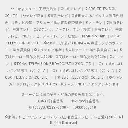
©「かよチュー」実行委員会｜©中京テレビ｜© CBC TELEVISION
CO.,LTD. ｜©テレビ愛知｜©東海テレビ｜©多田かおる/ イタキス製作委員
会｜©テレビ愛知・フリュー／徹之進製作委員会｜©メ～テレ｜©東海テレ
ビ、中京テレビ、CBCテレビ、メ～テレ、テレビ愛知｜東海テレビ、中京
テレビ、CBCテレビ、メ～テレ、テレビ愛知｜© Studio Ghibli｜©CBC
TELEVISION CO.,LTD.｜©2023 二月 公/KADOKAWA/声優ラジオのウラオ
モテ製作委員会｜©東海テレビ事業｜©実験ヒーロー製作委員会2024｜©
実験ヒーロー製作委員会2025｜©実験ヒーロー製作委員会2026｜©メ～テ
レ ｜©TOKAI TELEVISION BROADCASTING CO.,LTD.｜（C）すえのぶけ
いこ／講談社（C）CTV ｜（C）すえのぶけいこ／講談社（C）CTV｜©
CBC TELEVISION CO.,LTD. ｜ ｜© CBC TELEVISION CO.,LTD. ｜©ヴァン
ガードプロジェクト ©VG15th｜©メ～テレNEXT／ダンスチャンネル
各ページに掲載の記事・写真の無断転用を禁じます。
JASRAC許諾番号
NexTone許諾番号
第9008707022Y45038号
ID000007318
©東海テレビ, 中京テレビ, CBCテレビ, 名古屋テレビ, テレビ愛知 2020 All
Rights Reserved.