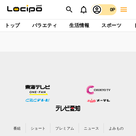
0P
トップ
バラエティ
生活情報
スポーツ
番組
ショート
プレミアム
ニュース
よみもの