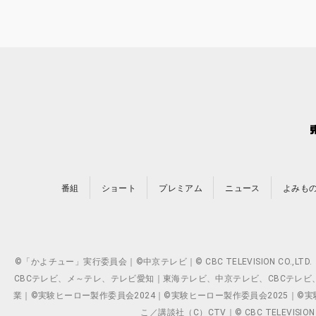
番組
ショート
プレミアム
ニュース
よみも
©「かよチュー」実行委員会｜©中京テレビ｜© CBC TELEVISION C
CBCテレビ、メ～テレ、テレビ愛知｜東海テレビ、中京テレビ、CBCテレビ、メ～テレ、テ
業｜©実験ヒーロー製作委員会2024｜©実験ヒーロー製作委員会2025｜©実験ヒーロー
こ／講談社（C）CTV｜© CBC TELEVISION