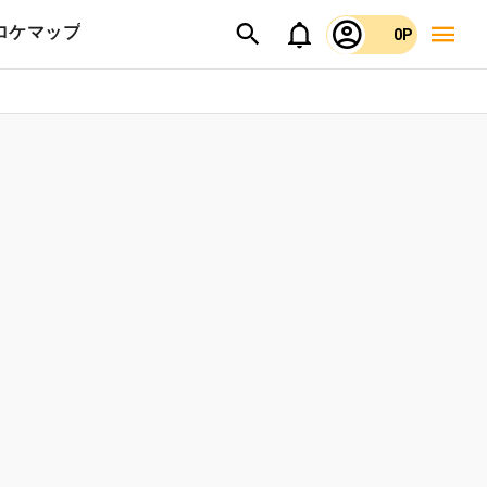
ロケマップ
0P