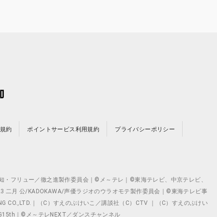
規約
ポイントサービス利用規約
プライバシーポリシー
©テレビ愛知・フリュー／徹之進製作委員会｜©メ～テレ｜©東海テレビ、中京テレビ、
©2023 二月 公/KADOKAWA/声優ラジオのウラオモテ製作委員会｜©東海テレビ事
ING CO.,LTD.｜（C）すえのぶけいこ／講談社（C）CTV ｜（C）すえのぶけい
クト ©VG15th｜©メ～テレNEXT／ダンスチャンネル