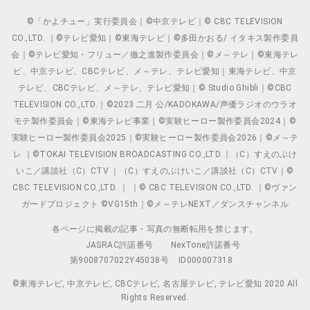
©「かよチュー」実行委員会｜©中京テレビ｜© CBC TELEVISION
CO.,LTD. ｜©テレビ愛知｜©東海テレビ｜©多田かおる/ イタキス製作委員
会｜©テレビ愛知・フリュー／徹之進製作委員会｜©メ～テレ｜©東海テレ
ビ、中京テレビ、CBCテレビ、メ～テレ、テレビ愛知｜東海テレビ、中京
テレビ、CBCテレビ、メ～テレ、テレビ愛知｜© Studio Ghibli｜©CBC
TELEVISION CO.,LTD.｜©2023 二月 公/KADOKAWA/声優ラジオのウラオ
モテ製作委員会｜©東海テレビ事業｜©実験ヒーロー製作委員会2024｜©
実験ヒーロー製作委員会2025｜©実験ヒーロー製作委員会2026｜©メ～テ
レ ｜©TOKAI TELEVISION BROADCASTING CO.,LTD.｜（C）すえのぶけ
いこ／講談社（C）CTV ｜（C）すえのぶけいこ／講談社（C）CTV｜©
CBC TELEVISION CO.,LTD. ｜ ｜© CBC TELEVISION CO.,LTD. ｜©ヴァン
ガードプロジェクト ©VG15th｜©メ～テレNEXT／ダンスチャンネル
各ページに掲載の記事・写真の無断転用を禁じます。
JASRAC許諾番号
NexTone許諾番号
第9008707022Y45038号
ID000007318
©東海テレビ, 中京テレビ, CBCテレビ, 名古屋テレビ, テレビ愛知 2020 All
Rights Reserved.