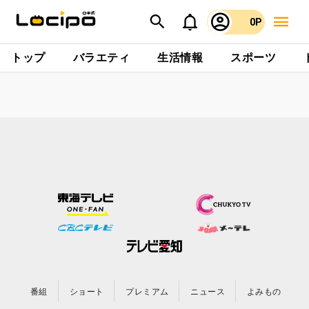
0P
トップ
バラエティ
生活情報
スポーツ
番組
ショート
プレミアム
ニュース
よみもの