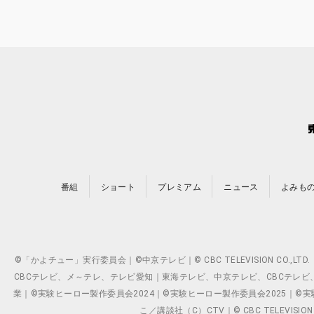
番組
ショート
プレミアム
ニュース
よみも
©「かよチュー」実行委員会｜©中京テレビ｜© CBC TELEVISION C
CBCテレビ、メ～テレ、テレビ愛知｜東海テレビ、中京テレビ、CBCテレビ、メ～テレ、テ
業｜©実験ヒーロー製作委員会2024｜©実験ヒーロー製作委員会2025｜©実験ヒーロー
こ／講談社（C）CTV｜© CBC TELEVISION