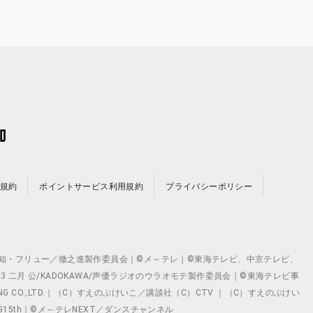
規約
ポイントサービス利用規約
プライバシーポリシー
©テレビ愛知・フリュー／徹之進製作委員会｜©メ～テレ｜©東海テレビ、中京テレビ、
©2023 二月 公/KADOKAWA/声優ラジオのウラオモテ製作委員会｜©東海テレビ事
ING CO.,LTD.｜（C）すえのぶけいこ／講談社（C）CTV ｜（C）すえのぶけい
クト ©VG15th｜©メ～テレNEXT／ダンスチャンネル