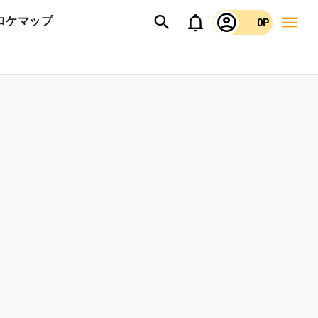
ロケマップ
0P