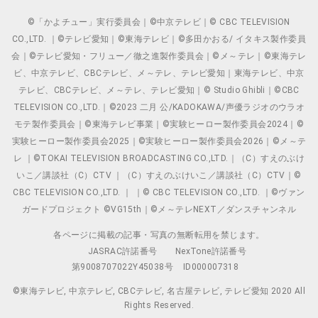
©「かよチュー」実行委員会｜©中京テレビ｜© CBC TELEVISION
CO.,LTD. ｜©テレビ愛知｜©東海テレビ｜©多田かおる/ イタキス製作委員
会｜©テレビ愛知・フリュー／徹之進製作委員会｜©メ～テレ｜©東海テレ
ビ、中京テレビ、CBCテレビ、メ～テレ、テレビ愛知｜東海テレビ、中京
テレビ、CBCテレビ、メ～テレ、テレビ愛知｜© Studio Ghibli｜©CBC
TELEVISION CO.,LTD.｜©2023 二月 公/KADOKAWA/声優ラジオのウラオ
モテ製作委員会｜©東海テレビ事業｜©実験ヒーロー製作委員会2024｜©
実験ヒーロー製作委員会2025｜©実験ヒーロー製作委員会2026｜©メ～テ
レ ｜©TOKAI TELEVISION BROADCASTING CO.,LTD.｜（C）すえのぶけ
いこ／講談社（C）CTV ｜（C）すえのぶけいこ／講談社（C）CTV｜©
CBC TELEVISION CO.,LTD. ｜ ｜© CBC TELEVISION CO.,LTD. ｜©ヴァン
ガードプロジェクト ©VG15th｜©メ～テレNEXT／ダンスチャンネル
各ページに掲載の記事・写真の無断転用を禁じます。
JASRAC許諾番号
NexTone許諾番号
第9008707022Y45038号
ID000007318
©東海テレビ, 中京テレビ, CBCテレビ, 名古屋テレビ, テレビ愛知 2020 All
Rights Reserved.