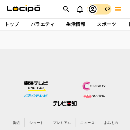
0P
トップ
バラエティ
生活情報
スポーツ
番組
ショート
プレミアム
ニュース
よみもの