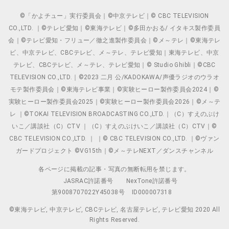
©「かよチュー」実行委員会｜©中京テレビ｜© CBC TELEVISION
CO.,LTD. ｜©テレビ愛知｜©東海テレビ｜©多田かおる/ イタキス製作委員
会｜©テレビ愛知・フリュー／徹之進製作委員会｜©メ～テレ｜©東海テレ
ビ、中京テレビ、CBCテレビ、メ～テレ、テレビ愛知｜東海テレビ、中京
テレビ、CBCテレビ、メ～テレ、テレビ愛知｜© Studio Ghibli｜©CBC
TELEVISION CO.,LTD.｜©2023 二月 公/KADOKAWA/声優ラジオのウラオ
モテ製作委員会｜©東海テレビ事業｜©実験ヒーロー製作委員会2024｜©
実験ヒーロー製作委員会2025｜©実験ヒーロー製作委員会2026｜©メ～テ
レ ｜©TOKAI TELEVISION BROADCASTING CO.,LTD.｜（C）すえのぶけ
いこ／講談社（C）CTV ｜（C）すえのぶけいこ／講談社（C）CTV｜©
CBC TELEVISION CO.,LTD. ｜ ｜© CBC TELEVISION CO.,LTD. ｜©ヴァン
ガードプロジェクト ©VG15th｜©メ～テレNEXT／ダンスチャンネル
各ページに掲載の記事・写真の無断転用を禁じます。
JASRAC許諾番号
NexTone許諾番号
第9008707022Y45038号
ID000007318
©東海テレビ, 中京テレビ, CBCテレビ, 名古屋テレビ, テレビ愛知 2020 All
Rights Reserved.