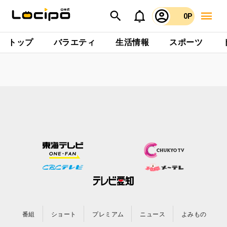
0P
トップ
バラエティ
生活情報
スポーツ
番組
ショート
プレミアム
ニュース
よみもの