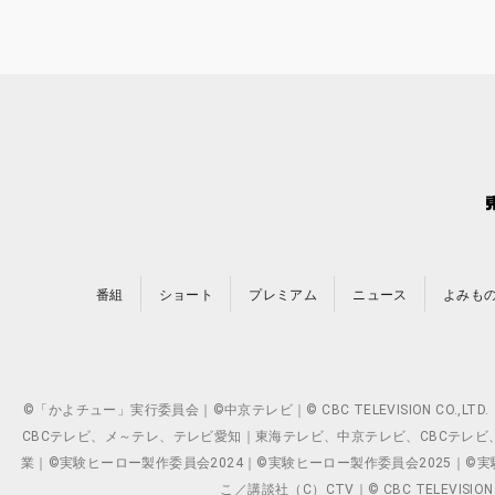
番組
ショート
プレミアム
ニュース
よみも
©「かよチュー」実行委員会｜©中京テレビ｜© CBC TELEVISION C
CBCテレビ、メ～テレ、テレビ愛知｜東海テレビ、中京テレビ、CBCテレビ、メ～テレ、テ
業｜©実験ヒーロー製作委員会2024｜©実験ヒーロー製作委員会2025｜©実験ヒーロー
こ／講談社（C）CTV｜© CBC TELEVISION