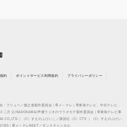
規約
ポイントサービス利用規約
プライバシーポリシー
©テレビ愛知・フリュー／徹之進製作委員会｜©メ～テレ｜©東海テレビ、中京テレビ、
©2023 二月 公/KADOKAWA/声優ラジオのウラオモテ製作委員会｜©東海テレビ事
ING CO.,LTD.｜（C）すえのぶけいこ／講談社（C）CTV ｜（C）すえのぶけい
クト ©VG15th｜©メ～テレNEXT／ダンスチャンネル