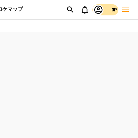
ロケマップ
0P