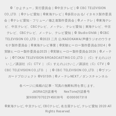
©「かよチュー」実行委員会｜©中京テレビ｜© CBC TELEVISION
CO.,LTD. ｜©テレビ愛知｜©東海テレビ｜©多田かおる/ イタキス製作委員
会｜©テレビ愛知・フリュー／徹之進製作委員会｜©メ～テレ｜©東海テレ
ビ、中京テレビ、CBCテレビ、メ～テレ、テレビ愛知｜東海テレビ、中京
テレビ、CBCテレビ、メ～テレ、テレビ愛知｜© Studio Ghibli｜©CBC
TELEVISION CO.,LTD.｜©2023 二月 公/KADOKAWA/声優ラジオのウラオ
モテ製作委員会｜©東海テレビ事業｜©実験ヒーロー製作委員会2024｜©
実験ヒーロー製作委員会2025｜©実験ヒーロー製作委員会2026｜©メ～テ
レ ｜©TOKAI TELEVISION BROADCASTING CO.,LTD.｜（C）すえのぶけ
いこ／講談社（C）CTV ｜（C）すえのぶけいこ／講談社（C）CTV｜©
CBC TELEVISION CO.,LTD. ｜ ｜© CBC TELEVISION CO.,LTD. ｜©ヴァン
ガードプロジェクト ©VG15th｜©メ～テレNEXT／ダンスチャンネル
各ページに掲載の記事・写真の無断転用を禁じます。
JASRAC許諾番号
NexTone許諾番号
第9008707022Y45038号
ID000007318
©東海テレビ, 中京テレビ, CBCテレビ, 名古屋テレビ, テレビ愛知 2020 All
Rights Reserved.