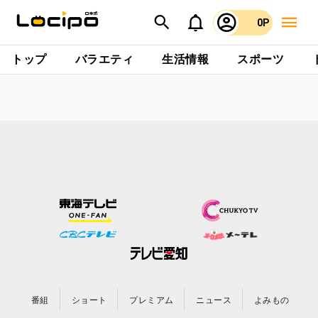
0P
トップ
バラエティ
生活情報
スポーツ
番組
ショート
プレミアム
ニュース
よみもの