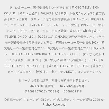
©「かよチュー」実行委員会｜©中京テレビ｜© CBC TELEVISION
CO.,LTD. ｜©テレビ愛知｜©東海テレビ｜©多田かおる/ イタキス製作委員
会｜©テレビ愛知・フリュー／徹之進製作委員会｜©メ～テレ｜©東海テレ
ビ、中京テレビ、CBCテレビ、メ～テレ、テレビ愛知｜東海テレビ、中京
テレビ、CBCテレビ、メ～テレ、テレビ愛知｜© Studio Ghibli｜©CBC
TELEVISION CO.,LTD.｜©2023 二月 公/KADOKAWA/声優ラジオのウラオ
モテ製作委員会｜©東海テレビ事業｜©実験ヒーロー製作委員会2024｜©
実験ヒーロー製作委員会2025｜©実験ヒーロー製作委員会2026｜©メ～テ
レ ｜©TOKAI TELEVISION BROADCASTING CO.,LTD.｜（C）すえのぶけ
いこ／講談社（C）CTV ｜（C）すえのぶけいこ／講談社（C）CTV｜©
CBC TELEVISION CO.,LTD. ｜ ｜© CBC TELEVISION CO.,LTD. ｜©ヴァン
ガードプロジェクト ©VG15th｜©メ～テレNEXT／ダンスチャンネル
各ページに掲載の記事・写真の無断転用を禁じます。
JASRAC許諾番号
NexTone許諾番号
第9008707022Y45038号
ID000007318
©東海テレビ, 中京テレビ, CBCテレビ, 名古屋テレビ, テレビ愛知 2020 All
Rights Reserved.