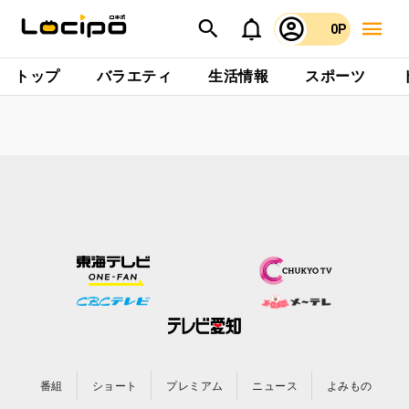
0P
トップ
バラエティ
生活情報
スポーツ
番組
ショート
プレミアム
ニュース
よみもの