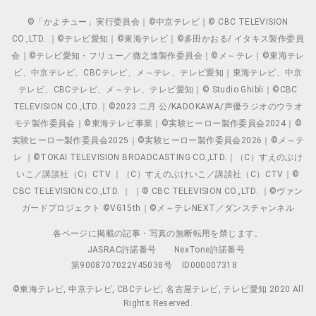
©「かよチュー」実行委員会｜©中京テレビ｜© CBC TELEVISION
CO.,LTD. ｜©テレビ愛知｜©東海テレビ｜©多田かおる/ イタキス製作委員
会｜©テレビ愛知・フリュー／徹之進製作委員会｜©メ～テレ｜©東海テレ
ビ、中京テレビ、CBCテレビ、メ～テレ、テレビ愛知｜東海テレビ、中京
テレビ、CBCテレビ、メ～テレ、テレビ愛知｜© Studio Ghibli｜©CBC
TELEVISION CO.,LTD.｜©2023 二月 公/KADOKAWA/声優ラジオのウラオ
モテ製作委員会｜©東海テレビ事業｜©実験ヒーロー製作委員会2024｜©
実験ヒーロー製作委員会2025｜©実験ヒーロー製作委員会2026｜©メ～テ
レ ｜©TOKAI TELEVISION BROADCASTING CO.,LTD.｜（C）すえのぶけ
いこ／講談社（C）CTV ｜（C）すえのぶけいこ／講談社（C）CTV｜©
CBC TELEVISION CO.,LTD. ｜ ｜© CBC TELEVISION CO.,LTD. ｜©ヴァン
ガードプロジェクト ©VG15th｜©メ～テレNEXT／ダンスチャンネル
各ページに掲載の記事・写真の無断転用を禁じます。
JASRAC許諾番号
NexTone許諾番号
第9008707022Y45038号
ID000007318
©東海テレビ, 中京テレビ, CBCテレビ, 名古屋テレビ, テレビ愛知 2020 All
Rights Reserved.