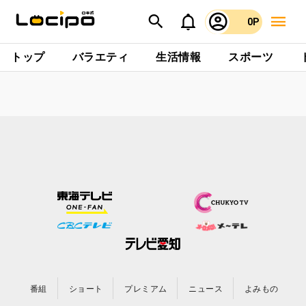
0P
トップ
バラエティ
生活情報
スポーツ
番組
ショート
プレミアム
ニュース
よみもの