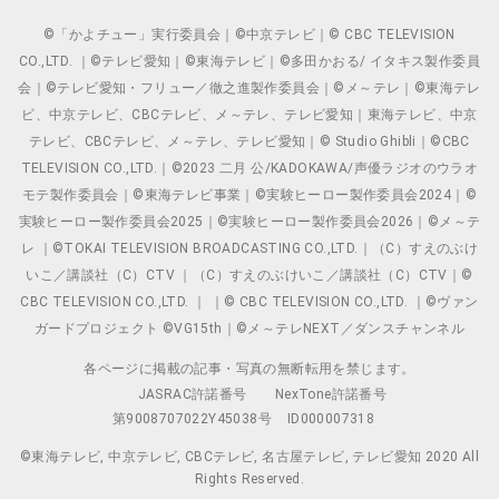
©「かよチュー」実行委員会｜©中京テレビ｜© CBC TELEVISION
CO.,LTD. ｜©テレビ愛知｜©東海テレビ｜©多田かおる/ イタキス製作委員
会｜©テレビ愛知・フリュー／徹之進製作委員会｜©メ～テレ｜©東海テレ
ビ、中京テレビ、CBCテレビ、メ～テレ、テレビ愛知｜東海テレビ、中京
テレビ、CBCテレビ、メ～テレ、テレビ愛知｜© Studio Ghibli｜©CBC
TELEVISION CO.,LTD.｜©2023 二月 公/KADOKAWA/声優ラジオのウラオ
モテ製作委員会｜©東海テレビ事業｜©実験ヒーロー製作委員会2024｜©
実験ヒーロー製作委員会2025｜©実験ヒーロー製作委員会2026｜©メ～テ
レ ｜©TOKAI TELEVISION BROADCASTING CO.,LTD.｜（C）すえのぶけ
いこ／講談社（C）CTV ｜（C）すえのぶけいこ／講談社（C）CTV｜©
CBC TELEVISION CO.,LTD. ｜ ｜© CBC TELEVISION CO.,LTD. ｜©ヴァン
ガードプロジェクト ©VG15th｜©メ～テレNEXT／ダンスチャンネル
各ページに掲載の記事・写真の無断転用を禁じます。
JASRAC許諾番号
NexTone許諾番号
第9008707022Y45038号
ID000007318
©東海テレビ, 中京テレビ, CBCテレビ, 名古屋テレビ, テレビ愛知 2020 All
Rights Reserved.