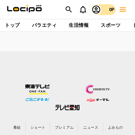
0P
トップ
バラエティ
生活情報
スポーツ
番組
ショート
プレミアム
ニュース
よみもの