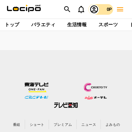
0P
トップ
バラエティ
生活情報
スポーツ
番組
ショート
プレミアム
ニュース
よみもの