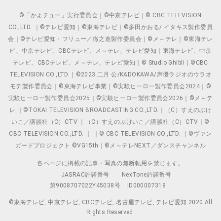
©「かよチュー」実行委員会｜©中京テレビ｜© CBC TELEVISION
CO.,LTD. ｜©テレビ愛知｜©東海テレビ｜©多田かおる/ イタキス製作委員
会｜©テレビ愛知・フリュー／徹之進製作委員会｜©メ～テレ｜©東海テレ
ビ、中京テレビ、CBCテレビ、メ～テレ、テレビ愛知｜東海テレビ、中京
テレビ、CBCテレビ、メ～テレ、テレビ愛知｜© Studio Ghibli｜©CBC
TELEVISION CO.,LTD.｜©2023 二月 公/KADOKAWA/声優ラジオのウラオ
モテ製作委員会｜©東海テレビ事業｜©実験ヒーロー製作委員会2024｜©
実験ヒーロー製作委員会2025｜©実験ヒーロー製作委員会2026｜©メ～テ
レ ｜©TOKAI TELEVISION BROADCASTING CO.,LTD.｜（C）すえのぶけ
いこ／講談社（C）CTV ｜（C）すえのぶけいこ／講談社（C）CTV｜©
CBC TELEVISION CO.,LTD. ｜ ｜© CBC TELEVISION CO.,LTD. ｜©ヴァン
ガードプロジェクト ©VG15th｜©メ～テレNEXT／ダンスチャンネル
各ページに掲載の記事・写真の無断転用を禁じます。
JASRAC許諾番号
NexTone許諾番号
第9008707022Y45038号
ID000007318
©東海テレビ, 中京テレビ, CBCテレビ, 名古屋テレビ, テレビ愛知 2020 All
Rights Reserved.