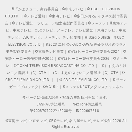
©「かよチュー」実行委員会｜©中京テレビ｜© CBC TELEVISION
CO.,LTD. ｜©テレビ愛知｜©東海テレビ｜©多田かおる/ イタキス製作委員
会｜©テレビ愛知・フリュー／徹之進製作委員会｜©メ～テレ｜©東海テレ
ビ、中京テレビ、CBCテレビ、メ～テレ、テレビ愛知｜東海テレビ、中京
テレビ、CBCテレビ、メ～テレ、テレビ愛知｜© Studio Ghibli｜©CBC
TELEVISION CO.,LTD.｜©2023 二月 公/KADOKAWA/声優ラジオのウラオ
モテ製作委員会｜©東海テレビ事業｜©実験ヒーロー製作委員会2024｜©
実験ヒーロー製作委員会2025｜©実験ヒーロー製作委員会2026｜©メ～テ
レ ｜©TOKAI TELEVISION BROADCASTING CO.,LTD.｜（C）すえのぶけ
いこ／講談社（C）CTV ｜（C）すえのぶけいこ／講談社（C）CTV｜©
CBC TELEVISION CO.,LTD. ｜ ｜© CBC TELEVISION CO.,LTD. ｜©ヴァン
ガードプロジェクト ©VG15th｜©メ～テレNEXT／ダンスチャンネル
各ページに掲載の記事・写真の無断転用を禁じます。
JASRAC許諾番号
NexTone許諾番号
第9008707022Y45038号
ID000007318
©東海テレビ, 中京テレビ, CBCテレビ, 名古屋テレビ, テレビ愛知 2020 All
Rights Reserved.