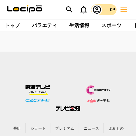
0P
トップ
バラエティ
生活情報
スポーツ
番組
ショート
プレミアム
ニュース
よみもの