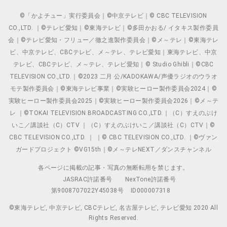
©「かよチュー」実行委員会｜©中京テレビ｜© CBC TELEVISION
CO.,LTD. ｜©テレビ愛知｜©東海テレビ｜©多田かおる/ イタキス製作委員
会｜©テレビ愛知・フリュー／徹之進製作委員会｜©メ～テレ｜©東海テレ
ビ、中京テレビ、CBCテレビ、メ～テレ、テレビ愛知｜東海テレビ、中京
テレビ、CBCテレビ、メ～テレ、テレビ愛知｜© Studio Ghibli｜©CBC
TELEVISION CO.,LTD.｜©2023 二月 公/KADOKAWA/声優ラジオのウラオ
モテ製作委員会｜©東海テレビ事業｜©実験ヒーロー製作委員会2024｜©
実験ヒーロー製作委員会2025｜©実験ヒーロー製作委員会2026｜©メ～テ
レ ｜©TOKAI TELEVISION BROADCASTING CO.,LTD.｜（C）すえのぶけ
いこ／講談社（C）CTV ｜（C）すえのぶけいこ／講談社（C）CTV｜©
CBC TELEVISION CO.,LTD. ｜ ｜© CBC TELEVISION CO.,LTD. ｜©ヴァン
ガードプロジェクト ©VG15th｜©メ～テレNEXT／ダンスチャンネル
各ページに掲載の記事・写真の無断転用を禁じます。
JASRAC許諾番号
NexTone許諾番号
第9008707022Y45038号
ID000007318
©東海テレビ, 中京テレビ, CBCテレビ, 名古屋テレビ, テレビ愛知 2020 All
Rights Reserved.