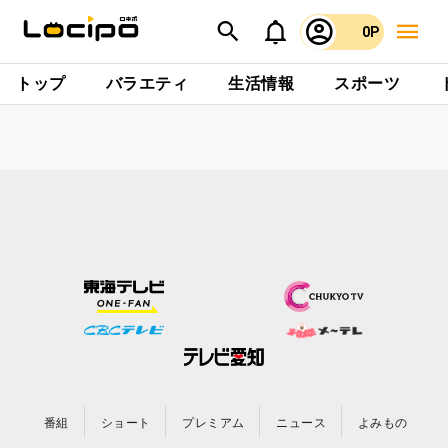
0P
トップ
バラエティ
生活情報
スポーツ
番組
ショート
プレミアム
ニュース
よみもの