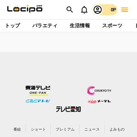
0P
トップ
バラエティ
生活情報
スポーツ
番組
ショート
プレミアム
ニュース
よみもの