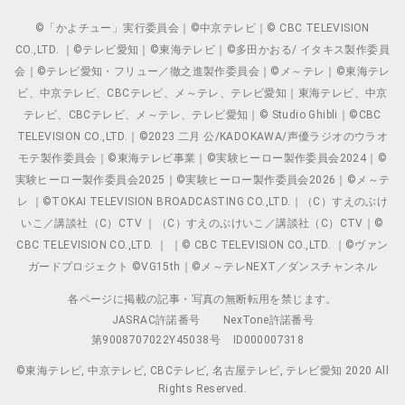
©「かよチュー」実行委員会｜©中京テレビ｜© CBC TELEVISION
CO.,LTD. ｜©テレビ愛知｜©東海テレビ｜©多田かおる/ イタキス製作委員
会｜©テレビ愛知・フリュー／徹之進製作委員会｜©メ～テレ｜©東海テレ
ビ、中京テレビ、CBCテレビ、メ～テレ、テレビ愛知｜東海テレビ、中京
テレビ、CBCテレビ、メ～テレ、テレビ愛知｜© Studio Ghibli｜©CBC
TELEVISION CO.,LTD.｜©2023 二月 公/KADOKAWA/声優ラジオのウラオ
モテ製作委員会｜©東海テレビ事業｜©実験ヒーロー製作委員会2024｜©
実験ヒーロー製作委員会2025｜©実験ヒーロー製作委員会2026｜©メ～テ
レ ｜©TOKAI TELEVISION BROADCASTING CO.,LTD.｜（C）すえのぶけ
いこ／講談社（C）CTV ｜（C）すえのぶけいこ／講談社（C）CTV｜©
CBC TELEVISION CO.,LTD. ｜ ｜© CBC TELEVISION CO.,LTD. ｜©ヴァン
ガードプロジェクト ©VG15th｜©メ～テレNEXT／ダンスチャンネル
各ページに掲載の記事・写真の無断転用を禁じます。
JASRAC許諾番号
NexTone許諾番号
第9008707022Y45038号
ID000007318
©東海テレビ, 中京テレビ, CBCテレビ, 名古屋テレビ, テレビ愛知 2020 All
Rights Reserved.