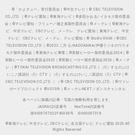
©「かよチュー」実行委員会｜©中京テレビ｜© CBC TELEVISION
CO.,LTD. ｜©テレビ愛知｜©東海テレビ｜©多田かおる/ イタキス製作委員
会｜©テレビ愛知・フリュー／徹之進製作委員会｜©メ～テレ｜©東海テレ
ビ、中京テレビ、CBCテレビ、メ～テレ、テレビ愛知｜東海テレビ、中京
テレビ、CBCテレビ、メ～テレ、テレビ愛知｜© Studio Ghibli｜©CBC
TELEVISION CO.,LTD.｜©2023 二月 公/KADOKAWA/声優ラジオのウラオ
モテ製作委員会｜©東海テレビ事業｜©実験ヒーロー製作委員会2024｜©
実験ヒーロー製作委員会2025｜©実験ヒーロー製作委員会2026｜©メ～テ
レ ｜©TOKAI TELEVISION BROADCASTING CO.,LTD.｜（C）すえのぶけ
いこ／講談社（C）CTV ｜（C）すえのぶけいこ／講談社（C）CTV｜©
CBC TELEVISION CO.,LTD. ｜ ｜© CBC TELEVISION CO.,LTD. ｜©ヴァン
ガードプロジェクト ©VG15th｜©メ～テレNEXT／ダンスチャンネル
各ページに掲載の記事・写真の無断転用を禁じます。
JASRAC許諾番号
NexTone許諾番号
第9008707022Y45038号
ID000007318
©東海テレビ, 中京テレビ, CBCテレビ, 名古屋テレビ, テレビ愛知 2020 All
Rights Reserved.