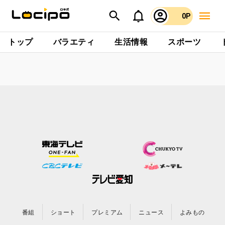
0P
トップ
バラエティ
生活情報
スポーツ
番組
ショート
プレミアム
ニュース
よみもの