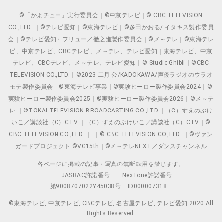
©「かよチュー」実行委員会｜©中京テレビ｜© CBC TELEVISION
CO.,LTD. ｜©テレビ愛知｜©東海テレビ｜©多田かおる/ イタキス製作委員
会｜©テレビ愛知・フリュー／徹之進製作委員会｜©メ～テレ｜©東海テレ
ビ、中京テレビ、CBCテレビ、メ～テレ、テレビ愛知｜東海テレビ、中京
テレビ、CBCテレビ、メ～テレ、テレビ愛知｜© Studio Ghibli｜©CBC
TELEVISION CO.,LTD.｜©2023 二月 公/KADOKAWA/声優ラジオのウラオ
モテ製作委員会｜©東海テレビ事業｜©実験ヒーロー製作委員会2024｜©
実験ヒーロー製作委員会2025｜©実験ヒーロー製作委員会2026｜©メ～テ
レ ｜©TOKAI TELEVISION BROADCASTING CO.,LTD.｜（C）すえのぶけ
いこ／講談社（C）CTV ｜（C）すえのぶけいこ／講談社（C）CTV｜©
CBC TELEVISION CO.,LTD. ｜ ｜© CBC TELEVISION CO.,LTD. ｜©ヴァン
ガードプロジェクト ©VG15th｜©メ～テレNEXT／ダンスチャンネル
各ページに掲載の記事・写真の無断転用を禁じます。
JASRAC許諾番号
NexTone許諾番号
第9008707022Y45038号
ID000007318
©東海テレビ, 中京テレビ, CBCテレビ, 名古屋テレビ, テレビ愛知 2020 All
Rights Reserved.