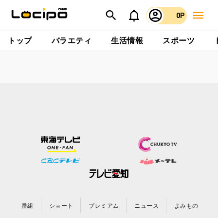
0P
トップ
バラエティ
生活情報
スポーツ
番組
ショート
プレミアム
ニュース
よみもの