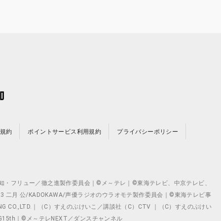
規約
ポイントサービス利用規約
プライバシーポリシー
©テレビ愛知・フリュー／徹之進製作委員会｜©メ～テレ｜©東海テレビ、中京テレビ、
©2023 二月 公/KADOKAWA/声優ラジオのウラオモテ製作委員会｜©東海テレビ事
ING CO.,LTD.｜（C）すえのぶけいこ／講談社（C）CTV ｜（C）すえのぶけい
クト ©VG15th｜©メ～テレNEXT／ダンスチャンネル