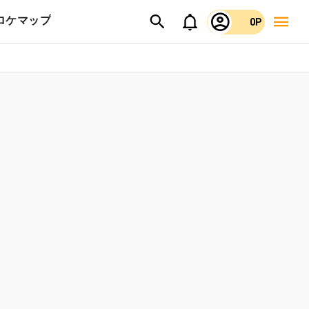
ロケマップ
0P