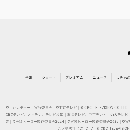
番組
ショート
プレミアム
ニュース
よみも
©「かよチュー」実行委員会｜©中京テレビ｜© CBC TELEVISION C
CBCテレビ、メ～テレ、テレビ愛知｜東海テレビ、中京テレビ、CBCテレビ、メ～テレ、テ
業｜©実験ヒーロー製作委員会2024｜©実験ヒーロー製作委員会2025｜©実験ヒーロー
こ／講談社（C）CTV｜© CBC TELEVISION