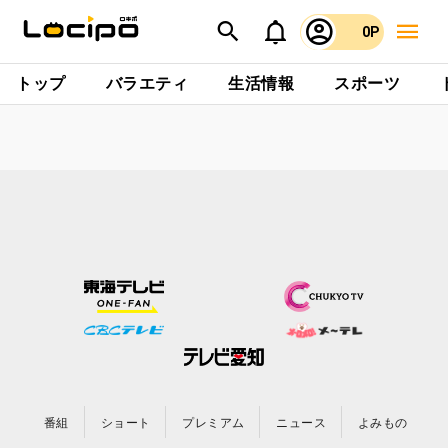
0P
トップ
バラエティ
生活情報
スポーツ
番組
ショート
プレミアム
ニュース
よみもの