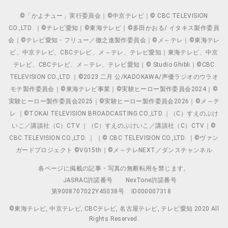
©「かよチュー」実行委員会｜©中京テレビ｜© CBC TELEVISION
CO.,LTD. ｜©テレビ愛知｜©東海テレビ｜©多田かおる/ イタキス製作委員
会｜©テレビ愛知・フリュー／徹之進製作委員会｜©メ～テレ｜©東海テレ
ビ、中京テレビ、CBCテレビ、メ～テレ、テレビ愛知｜東海テレビ、中京
テレビ、CBCテレビ、メ～テレ、テレビ愛知｜© Studio Ghibli｜©CBC
TELEVISION CO.,LTD.｜©2023 二月 公/KADOKAWA/声優ラジオのウラオ
モテ製作委員会｜©東海テレビ事業｜©実験ヒーロー製作委員会2024｜©
実験ヒーロー製作委員会2025｜©実験ヒーロー製作委員会2026｜©メ～テ
レ ｜©TOKAI TELEVISION BROADCASTING CO.,LTD.｜（C）すえのぶけ
いこ／講談社（C）CTV ｜（C）すえのぶけいこ／講談社（C）CTV｜©
CBC TELEVISION CO.,LTD. ｜ ｜© CBC TELEVISION CO.,LTD. ｜©ヴァン
ガードプロジェクト ©VG15th｜©メ～テレNEXT／ダンスチャンネル
各ページに掲載の記事・写真の無断転用を禁じます。
JASRAC許諾番号
NexTone許諾番号
第9008707022Y45038号
ID000007318
©東海テレビ, 中京テレビ, CBCテレビ, 名古屋テレビ, テレビ愛知 2020 All
Rights Reserved.