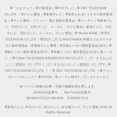
©「かよチュー」実行委員会｜©中京テレビ｜© CBC TELEVISION
CO.,LTD. ｜©テレビ愛知｜©東海テレビ｜©多田かおる/ イタキス製作委員
会｜©テレビ愛知・フリュー／徹之進製作委員会｜©メ～テレ｜©東海テレ
ビ、中京テレビ、CBCテレビ、メ～テレ、テレビ愛知｜東海テレビ、中京
テレビ、CBCテレビ、メ～テレ、テレビ愛知｜© Studio Ghibli｜©CBC
TELEVISION CO.,LTD.｜©2023 二月 公/KADOKAWA/声優ラジオのウラオ
モテ製作委員会｜©東海テレビ事業｜©実験ヒーロー製作委員会2024｜©
実験ヒーロー製作委員会2025｜©実験ヒーロー製作委員会2026｜©メ～テ
レ ｜©TOKAI TELEVISION BROADCASTING CO.,LTD.｜（C）すえのぶけ
いこ／講談社（C）CTV ｜（C）すえのぶけいこ／講談社（C）CTV｜©
CBC TELEVISION CO.,LTD. ｜ ｜© CBC TELEVISION CO.,LTD. ｜©ヴァン
ガードプロジェクト ©VG15th｜©メ～テレNEXT／ダンスチャンネル
各ページに掲載の記事・写真の無断転用を禁じます。
JASRAC許諾番号
NexTone許諾番号
第9008707022Y45038号
ID000007318
©東海テレビ, 中京テレビ, CBCテレビ, 名古屋テレビ, テレビ愛知 2020 All
Rights Reserved.