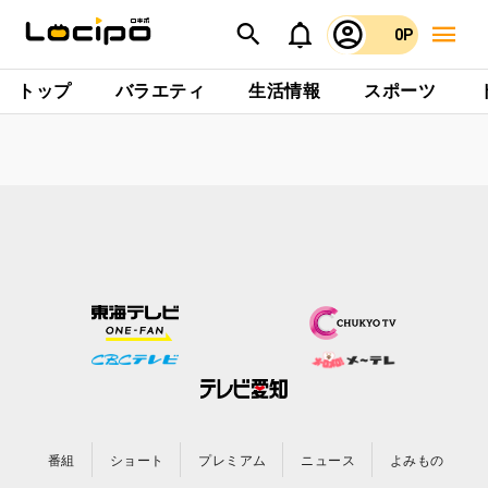
0P
トップ
バラエティ
生活情報
スポーツ
番組
ショート
プレミアム
ニュース
よみもの