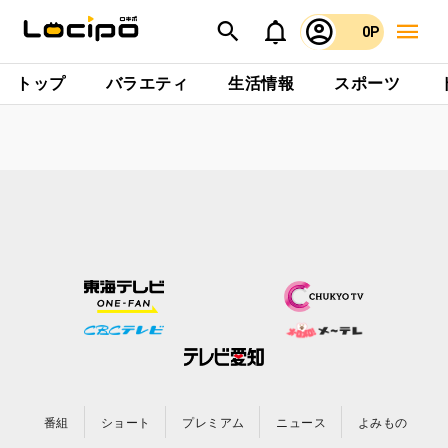
0P
トップ
バラエティ
生活情報
スポーツ
番組
ショート
プレミアム
ニュース
よみもの