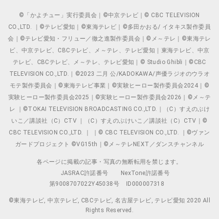
©「かよチュー」実行委員会｜©中京テレビ｜© CBC TELEVISION
CO.,LTD. ｜©テレビ愛知｜©東海テレビ｜©多田かおる/ イタキス製作委員
会｜©テレビ愛知・フリュー／徹之進製作委員会｜©メ～テレ｜©東海テレ
ビ、中京テレビ、CBCテレビ、メ～テレ、テレビ愛知｜東海テレビ、中京
テレビ、CBCテレビ、メ～テレ、テレビ愛知｜© Studio Ghibli｜©CBC
TELEVISION CO.,LTD.｜©2023 二月 公/KADOKAWA/声優ラジオのウラオ
モテ製作委員会｜©東海テレビ事業｜©実験ヒーロー製作委員会2024｜©
実験ヒーロー製作委員会2025｜©実験ヒーロー製作委員会2026｜©メ～テ
レ ｜©TOKAI TELEVISION BROADCASTING CO.,LTD.｜（C）すえのぶけ
いこ／講談社（C）CTV ｜（C）すえのぶけいこ／講談社（C）CTV｜©
CBC TELEVISION CO.,LTD. ｜ ｜© CBC TELEVISION CO.,LTD. ｜©ヴァン
ガードプロジェクト ©VG15th｜©メ～テレNEXT／ダンスチャンネル
各ページに掲載の記事・写真の無断転用を禁じます。
JASRAC許諾番号
NexTone許諾番号
第9008707022Y45038号
ID000007318
©東海テレビ, 中京テレビ, CBCテレビ, 名古屋テレビ, テレビ愛知 2020 All
Rights Reserved.