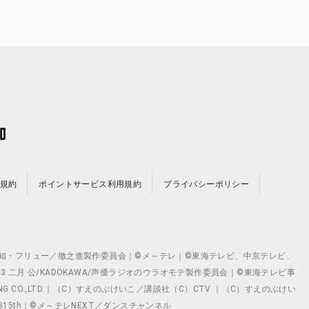
規約
ポイントサービス利用規約
プライバシーポリシー
©テレビ愛知・フリュー／徹之進製作委員会｜©メ～テレ｜©東海テレビ、中京テレビ、
©2023 二月 公/KADOKAWA/声優ラジオのウラオモテ製作委員会｜©東海テレビ事
ING CO.,LTD.｜（C）すえのぶけいこ／講談社（C）CTV ｜（C）すえのぶけい
クト ©VG15th｜©メ～テレNEXT／ダンスチャンネル