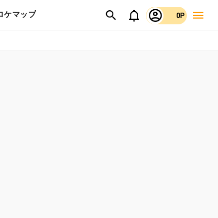
ロケマップ
0P