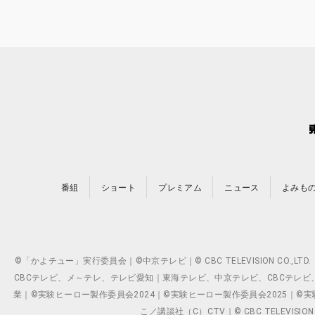
番組
ショート
プレミアム
ニュース
よみも
©「かよチュー」実行委員会｜©中京テレビ｜© CBC TELEVISION C
CBCテレビ、メ～テレ、テレビ愛知｜東海テレビ、中京テレビ、CBCテレビ、メ～テレ、テ
業｜©実験ヒーロー製作委員会2024｜©実験ヒーロー製作委員会2025｜©実験ヒーロー
こ／講談社（C）CTV｜© CBC TELEVISION