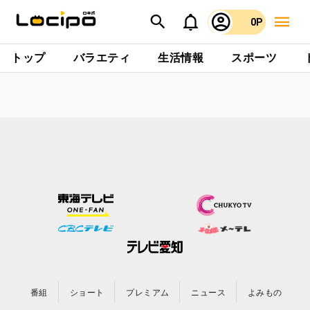
0P
トップ
バラエティ
生活情報
スポーツ
番組
ショート
プレミアム
ニュース
よみもの