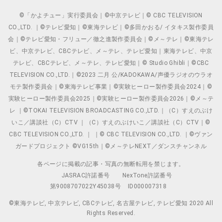
©「かよチュー」実行委員会｜©中京テレビ｜© CBC TELEVISION
CO.,LTD. ｜©テレビ愛知｜©東海テレビ｜©多田かおる/ イタキス製作委員
会｜©テレビ愛知・フリュー／徹之進製作委員会｜©メ～テレ｜©東海テレ
ビ、中京テレビ、CBCテレビ、メ～テレ、テレビ愛知｜東海テレビ、中京
テレビ、CBCテレビ、メ～テレ、テレビ愛知｜© Studio Ghibli｜©CBC
TELEVISION CO.,LTD.｜©2023 二月 公/KADOKAWA/声優ラジオのウラオ
モテ製作委員会｜©東海テレビ事業｜©実験ヒーロー製作委員会2024｜©
実験ヒーロー製作委員会2025｜©実験ヒーロー製作委員会2026｜©メ～テ
レ ｜©TOKAI TELEVISION BROADCASTING CO.,LTD.｜（C）すえのぶけ
いこ／講談社（C）CTV ｜（C）すえのぶけいこ／講談社（C）CTV｜©
CBC TELEVISION CO.,LTD. ｜ ｜© CBC TELEVISION CO.,LTD. ｜©ヴァン
ガードプロジェクト ©VG15th｜©メ～テレNEXT／ダンスチャンネル
各ページに掲載の記事・写真の無断転用を禁じます。
JASRAC許諾番号
NexTone許諾番号
第9008707022Y45038号
ID000007318
©東海テレビ, 中京テレビ, CBCテレビ, 名古屋テレビ, テレビ愛知 2020 All
Rights Reserved.