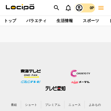
0P
トップ
バラエティ
生活情報
スポーツ
番組
ショート
プレミアム
ニュース
よみもの