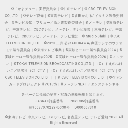
©「かよチュー」実行委員会｜©中京テレビ｜© CBC TELEVISION
CO.,LTD. ｜©テレビ愛知｜©東海テレビ｜©多田かおる/ イタキス製作委員
会｜©テレビ愛知・フリュー／徹之進製作委員会｜©メ～テレ｜©東海テレ
ビ、中京テレビ、CBCテレビ、メ～テレ、テレビ愛知｜東海テレビ、中京
テレビ、CBCテレビ、メ～テレ、テレビ愛知｜© Studio Ghibli｜©CBC
TELEVISION CO.,LTD.｜©2023 二月 公/KADOKAWA/声優ラジオのウラオ
モテ製作委員会｜©東海テレビ事業｜©実験ヒーロー製作委員会2024｜©
実験ヒーロー製作委員会2025｜©実験ヒーロー製作委員会2026｜©メ～テ
レ ｜©TOKAI TELEVISION BROADCASTING CO.,LTD.｜（C）すえのぶけ
いこ／講談社（C）CTV ｜（C）すえのぶけいこ／講談社（C）CTV｜©
CBC TELEVISION CO.,LTD. ｜ ｜© CBC TELEVISION CO.,LTD. ｜©ヴァン
ガードプロジェクト ©VG15th｜©メ～テレNEXT／ダンスチャンネル
各ページに掲載の記事・写真の無断転用を禁じます。
JASRAC許諾番号
NexTone許諾番号
第9008707022Y45038号
ID000007318
©東海テレビ, 中京テレビ, CBCテレビ, 名古屋テレビ, テレビ愛知 2020 All
Rights Reserved.