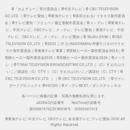
©「かよチュー」実行委員会｜©中京テレビ｜© CBC TELEVISION
CO.,LTD. ｜©テレビ愛知｜©東海テレビ｜©多田かおる/ イタキス製作委員
会｜©テレビ愛知・フリュー／徹之進製作委員会｜©メ～テレ｜©東海テレ
ビ、中京テレビ、CBCテレビ、メ～テレ、テレビ愛知｜東海テレビ、中京
テレビ、CBCテレビ、メ～テレ、テレビ愛知｜© Studio Ghibli｜©CBC
TELEVISION CO.,LTD.｜©2023 二月 公/KADOKAWA/声優ラジオのウラオ
モテ製作委員会｜©東海テレビ事業｜©実験ヒーロー製作委員会2024｜©
実験ヒーロー製作委員会2025｜©実験ヒーロー製作委員会2026｜©メ～テ
レ ｜©TOKAI TELEVISION BROADCASTING CO.,LTD.｜（C）すえのぶけ
いこ／講談社（C）CTV ｜（C）すえのぶけいこ／講談社（C）CTV｜©
CBC TELEVISION CO.,LTD. ｜ ｜© CBC TELEVISION CO.,LTD. ｜©ヴァン
ガードプロジェクト ©VG15th｜©メ～テレNEXT／ダンスチャンネル
各ページに掲載の記事・写真の無断転用を禁じます。
JASRAC許諾番号
NexTone許諾番号
第9008707022Y45038号
ID000007318
©東海テレビ, 中京テレビ, CBCテレビ, 名古屋テレビ, テレビ愛知 2020 All
Rights Reserved.