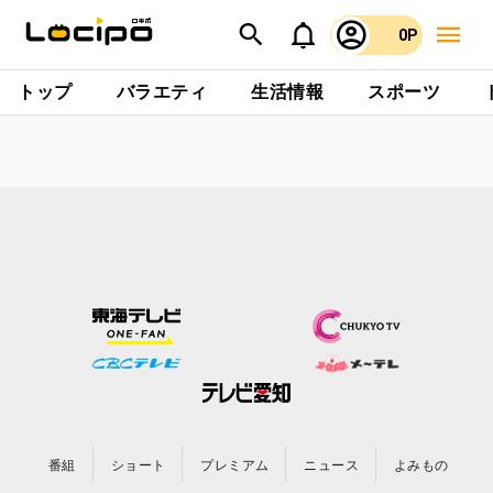
0P
トップ
バラエティ
生活情報
スポーツ
番組
ショート
プレミアム
ニュース
よみもの