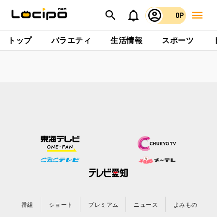
0P
トップ
バラエティ
生活情報
スポーツ
番組
ショート
プレミアム
ニュース
よみもの