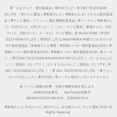
©「かよチュー」実行委員会｜©中京テレビ｜© CBC TELEVISION
CO.,LTD. ｜©テレビ愛知｜©東海テレビ｜©多田かおる/ イタキス製作委員
会｜©テレビ愛知・フリュー／徹之進製作委員会｜©メ～テレ｜©東海テレ
ビ、中京テレビ、CBCテレビ、メ～テレ、テレビ愛知｜東海テレビ、中京
テレビ、CBCテレビ、メ～テレ、テレビ愛知｜© Studio Ghibli｜©CBC
TELEVISION CO.,LTD.｜©2023 二月 公/KADOKAWA/声優ラジオのウラオ
モテ製作委員会｜©東海テレビ事業｜©実験ヒーロー製作委員会2024｜©
実験ヒーロー製作委員会2025｜©実験ヒーロー製作委員会2026｜©メ～テ
レ ｜©TOKAI TELEVISION BROADCASTING CO.,LTD.｜（C）すえのぶけ
いこ／講談社（C）CTV ｜（C）すえのぶけいこ／講談社（C）CTV｜©
CBC TELEVISION CO.,LTD. ｜ ｜© CBC TELEVISION CO.,LTD. ｜©ヴァン
ガードプロジェクト ©VG15th｜©メ～テレNEXT／ダンスチャンネル
各ページに掲載の記事・写真の無断転用を禁じます。
JASRAC許諾番号
NexTone許諾番号
第9008707022Y45038号
ID000007318
©東海テレビ, 中京テレビ, CBCテレビ, 名古屋テレビ, テレビ愛知 2020 All
Rights Reserved.