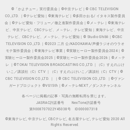
©「かよチュー」実行委員会｜©中京テレビ｜© CBC TELEVISION
CO.,LTD. ｜©テレビ愛知｜©東海テレビ｜©多田かおる/ イタキス製作委員
会｜©テレビ愛知・フリュー／徹之進製作委員会｜©メ～テレ｜©東海テレ
ビ、中京テレビ、CBCテレビ、メ～テレ、テレビ愛知｜東海テレビ、中京
テレビ、CBCテレビ、メ～テレ、テレビ愛知｜© Studio Ghibli｜©CBC
TELEVISION CO.,LTD.｜©2023 二月 公/KADOKAWA/声優ラジオのウラオ
モテ製作委員会｜©東海テレビ事業｜©実験ヒーロー製作委員会2024｜©
実験ヒーロー製作委員会2025｜©実験ヒーロー製作委員会2026｜©メ～テ
レ ｜©TOKAI TELEVISION BROADCASTING CO.,LTD.｜（C）すえのぶけ
いこ／講談社（C）CTV ｜（C）すえのぶけいこ／講談社（C）CTV｜©
CBC TELEVISION CO.,LTD. ｜ ｜© CBC TELEVISION CO.,LTD. ｜©ヴァン
ガードプロジェクト ©VG15th｜©メ～テレNEXT／ダンスチャンネル
各ページに掲載の記事・写真の無断転用を禁じます。
JASRAC許諾番号
NexTone許諾番号
第9008707022Y45038号
ID000007318
©東海テレビ, 中京テレビ, CBCテレビ, 名古屋テレビ, テレビ愛知 2020 All
Rights Reserved.