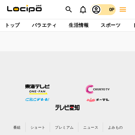
0P
トップ
バラエティ
生活情報
スポーツ
番組
ショート
プレミアム
ニュース
よみもの