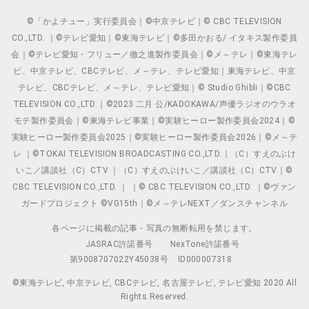
©「かよチュー」実行委員会｜©中京テレビ｜© CBC TELEVISION
CO.,LTD. ｜©テレビ愛知｜©東海テレビ｜©多田かおる/ イタキス製作委員
会｜©テレビ愛知・フリュー／徹之進製作委員会｜©メ～テレ｜©東海テレ
ビ、中京テレビ、CBCテレビ、メ～テレ、テレビ愛知｜東海テレビ、中京
テレビ、CBCテレビ、メ～テレ、テレビ愛知｜© Studio Ghibli｜©CBC
TELEVISION CO.,LTD.｜©2023 二月 公/KADOKAWA/声優ラジオのウラオ
モテ製作委員会｜©東海テレビ事業｜©実験ヒーロー製作委員会2024｜©
実験ヒーロー製作委員会2025｜©実験ヒーロー製作委員会2026｜©メ～テ
レ ｜©TOKAI TELEVISION BROADCASTING CO.,LTD.｜（C）すえのぶけ
いこ／講談社（C）CTV ｜（C）すえのぶけいこ／講談社（C）CTV｜©
CBC TELEVISION CO.,LTD. ｜ ｜© CBC TELEVISION CO.,LTD. ｜©ヴァン
ガードプロジェクト ©VG15th｜©メ～テレNEXT／ダンスチャンネル
各ページに掲載の記事・写真の無断転用を禁じます。
JASRAC許諾番号
NexTone許諾番号
第9008707022Y45038号
ID000007318
©東海テレビ, 中京テレビ, CBCテレビ, 名古屋テレビ, テレビ愛知 2020 All
Rights Reserved.