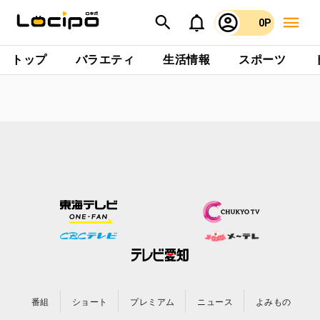
0P
トップ
バラエティ
生活情報
スポーツ
番組
ショート
プレミアム
ニュース
よみもの