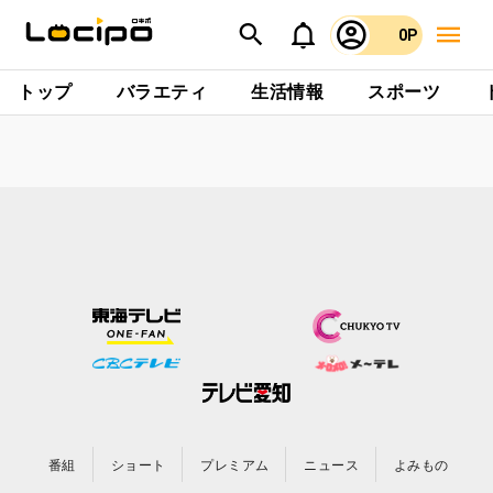
0P
トップ
バラエティ
生活情報
スポーツ
番組
ショート
プレミアム
ニュース
よみもの