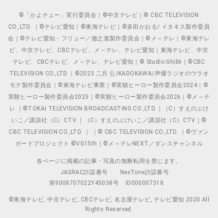
©「かよチュー」実行委員会｜©中京テレビ｜© CBC TELEVISION
CO.,LTD. ｜©テレビ愛知｜©東海テレビ｜©多田かおる/ イタキス製作委員
会｜©テレビ愛知・フリュー／徹之進製作委員会｜©メ～テレ｜©東海テレ
ビ、中京テレビ、CBCテレビ、メ～テレ、テレビ愛知｜東海テレビ、中京
テレビ、CBCテレビ、メ～テレ、テレビ愛知｜© Studio Ghibli｜©CBC
TELEVISION CO.,LTD.｜©2023 二月 公/KADOKAWA/声優ラジオのウラオ
モテ製作委員会｜©東海テレビ事業｜©実験ヒーロー製作委員会2024｜©
実験ヒーロー製作委員会2025｜©実験ヒーロー製作委員会2026｜©メ～テ
レ ｜©TOKAI TELEVISION BROADCASTING CO.,LTD.｜（C）すえのぶけ
いこ／講談社（C）CTV ｜（C）すえのぶけいこ／講談社（C）CTV｜©
CBC TELEVISION CO.,LTD. ｜ ｜© CBC TELEVISION CO.,LTD. ｜©ヴァン
ガードプロジェクト ©VG15th｜©メ～テレNEXT／ダンスチャンネル
各ページに掲載の記事・写真の無断転用を禁じます。
JASRAC許諾番号
NexTone許諾番号
第9008707022Y45038号
ID000007318
©東海テレビ, 中京テレビ, CBCテレビ, 名古屋テレビ, テレビ愛知 2020 All
Rights Reserved.