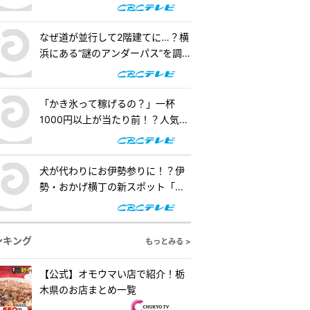
階建てになったワケとは『道との
（ゴールド）』
遭遇』
なぜ道が並行して2階建てに…？横
浜にある“謎のアンダーパス”を調
査！『道との遭遇』
「かき氷って稼げるの？」一杯
1000円以上が当たり前！？人気店
の懐事情をリサーチ『チャン
ト！』
犬が代わりにお伊勢参りに！？伊
勢・おかげ横丁の新スポット「オ
カゲ屋敷」で“おかげ犬”を体験
『チャント！』
ンキング
もっとみる >
【公式】オモウマい店で紹介！栃
木県のお店まとめ一覧