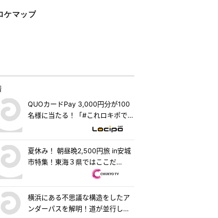
ロケマップ
着
QUOカードPay 3,000円分が100
名様に当たる！「#これロキポで見
れるよ」キャンペーン
夏休み！ 朝昼晩2,500円旅 in安城
市特集！東海３県ではここだ
け！？「はなまるうどん×吉野家
安城横山店」牛丼とうどんの最強
コラボで可能性は無限大！＆「福
横浜にある不思議な構造をしたア
来源」で食べられる安城の新名物
ンダーパスを解明！道が並行して2
「◯◯飯」に注目！ 『PS純金