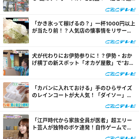
遇』
「かき氷って稼げるの？」一杯1000円以上
が当たり前！？人気店の懐事情をリサーチ
『チャント！』
犬が代わりにお伊勢参りに！？伊勢・おか
げ横丁の新スポット「オカゲ屋敷」で“おか
げ犬”を体験『チャン...
「カバンに入れておける」手のひらサイズ
のレインコートが大人気！「ダイソー」で
買える夏の便利グッズ...
「江戸時代から家族全員が医者」超エリー
ト芸人が独特のボケ連発！自作ゲームで三
上悠亜が歌声を披露『...