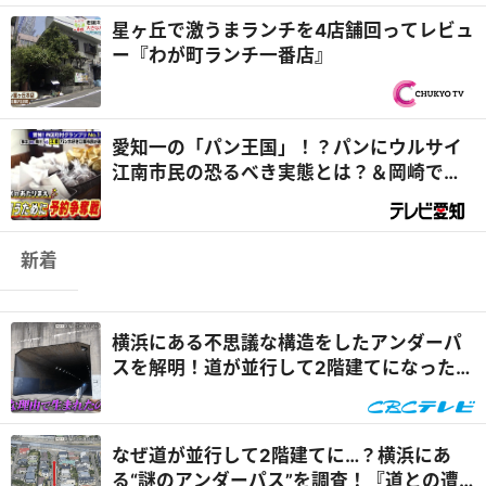
星ヶ丘で激うまランチを4店舗回ってレビュ
ー『わが町ランチ一番店』
愛知一の「パン王国」！？パンにウルサイ
江南市民の恐るべき実態とは？＆岡崎では
「ギラギラ光る自転車...
新着
横浜にある不思議な構造をしたアンダーパ
スを解明！道が並行して2階建てになったワ
ケとは『道との遭遇』
なぜ道が並行して2階建てに…？横浜にあ
る“謎のアンダーパス”を調査！『道との遭