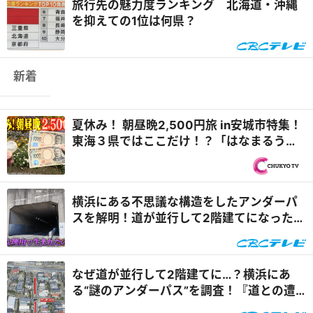
旅行先の魅力度ランキング 北海道・沖縄
を抑えての1位は何県？
新着
夏休み！ 朝昼晩2,500円旅 in安城市特集！
東海３県ではここだけ！？「はなまるうど
ん×吉野家 安城横山店...
横浜にある不思議な構造をしたアンダーパ
スを解明！道が並行して2階建てになったワ
ケとは『道との遭遇』
なぜ道が並行して2階建てに…？横浜にあ
る“謎のアンダーパス”を調査！『道との遭
遇』