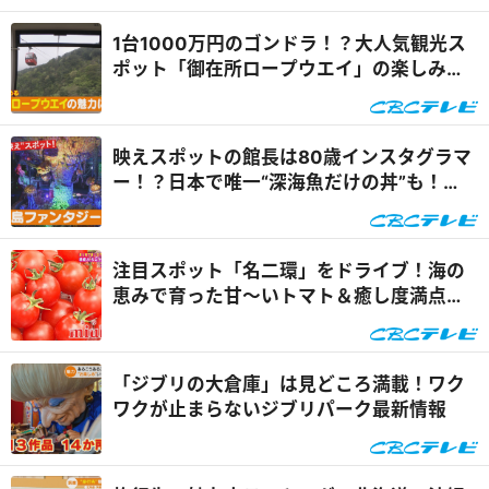
1台1000万円のゴンドラ！？大人気観光ス
ポット「御在所ロープウエイ」の楽しみ方
『チャント！特集』
映えスポットの館長は80歳インスタグラマ
ー！？日本で唯一“深海魚だけの丼”も！
『くらしニュース』
注目スポット「名二環」をドライブ！海の
恵みで育った甘～いトマト＆癒し度満点の
金魚！『うなずキング』
「ジブリの大倉庫」は見どころ満載！ワク
ワクが止まらないジブリパーク最新情報