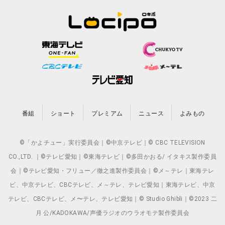
番組
ショート
プレミアム
ニュース
よみもの
©「かよチュー」実行委員会｜©中京テレビ｜© CBC TELEVISION
CO.,LTD. ｜©テレビ愛知｜©東海テレビ｜©多田かおる/ イタキス製作委員
会｜©テレビ愛知・フリュー／徹之進製作委員会｜©メ～テレ｜東海テレ
ビ、中京テレビ、CBCテレビ、メ～テレ、テレビ愛知｜東海テレビ、中京
テレビ、CBCテレビ、メ〜テレ、テレビ愛知｜© Studio Ghibli｜©2023 二
月 公/KADOKAWA/声優ラジオのウラオモテ製作委員会