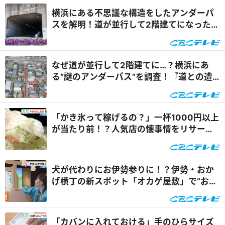
横浜にある不思議な構造をしたアンダーパ
スを解明！道が並行して2階建てになったワ
ケとは『道との遭遇』
なぜ道が並行して2階建てに…？横浜にあ
る“謎のアンダーパス”を調査！『道との遭
遇』
「かき氷って稼げるの？」一杯1000円以上
が当たり前！？人気店の懐事情をリサーチ
『チャント！』
犬が代わりにお伊勢参りに！？伊勢・おか
げ横丁の新スポット「オカゲ屋敷」で“おか
げ犬”を体験『チャン...
「カバンに入れておける」手のひらサイズ