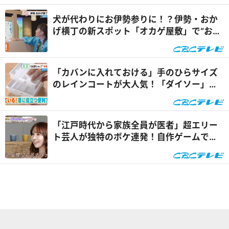
犬が代わりにお伊勢参りに！？伊勢・おか
げ横丁の新スポット「オカゲ屋敷」で“おか
げ犬”を体験『チャン...
「カバンに入れておける」手のひらサイズ
のレインコートが大人気！「ダイソー」で
買える夏の便利グッズ...
「江戸時代から家族全員が医者」超エリー
ト芸人が独特のボケ連発！自作ゲームで三
上悠亜が歌声を披露『...