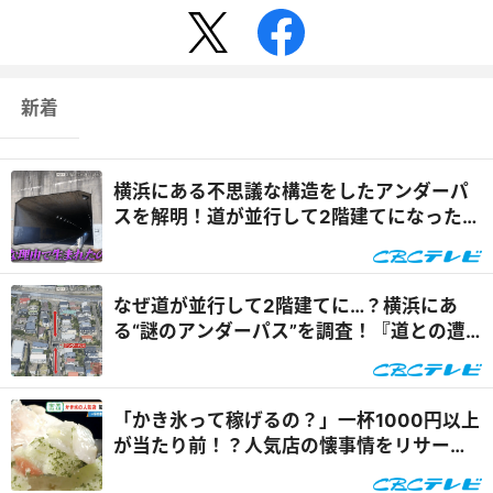
新着
横浜にある不思議な構造をしたアンダーパ
スを解明！道が並行して2階建てになったワ
ケとは『道との遭遇』
なぜ道が並行して2階建てに…？横浜にあ
る“謎のアンダーパス”を調査！『道との遭
遇』
「かき氷って稼げるの？」一杯1000円以上
が当たり前！？人気店の懐事情をリサーチ
『チャント！』