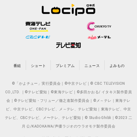
番組
ショート
プレミアム
ニュース
よみもの
©「かよチュー」実行委員会｜©中京テレビ｜© CBC TELEVISION
CO.,LTD. ｜©テレビ愛知｜©東海テレビ｜©多田かおる/ イタキス製作委員
会｜©テレビ愛知・フリュー／徹之進製作委員会｜©メ～テレ｜東海テレ
ビ、中京テレビ、CBCテレビ、メ～テレ、テレビ愛知｜東海テレビ、中京
テレビ、CBCテレビ、メ〜テレ、テレビ愛知｜© Studio Ghibli｜©2023 二
月 公/KADOKAWA/声優ラジオのウラオモテ製作委員会