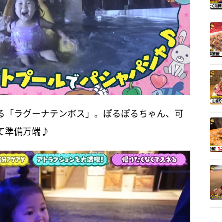
る「ラグーナテンボス」。ぽるぽるちゃん、可
て準備万端♪