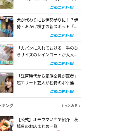
の懐事情をリサーチ『チャン
ト！』
犬が代わりにお伊勢参りに！？伊
勢・おかげ横丁の新スポット「オ
カゲ屋敷」で“おかげ犬”を体験
『チャン...
「カバンに入れておける」手のひ
らサイズのレインコートが大人
気！「ダイソー」で買える夏の便
利グッズ...
「江戸時代から家族全員が医者」
超エリート芸人が独特のボケ連
発！自作ゲームで三上悠亜が歌声
を披露『...
ンキング
もっとみる >
【公式】オモウマい店で紹介！茨
城県のお店まとめ一覧