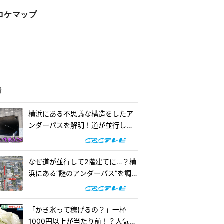
ロケマップ
着
横浜にある不思議な構造をしたア
ンダーパスを解明！道が並行して2
階建てになったワケとは『道との
遭遇』
なぜ道が並行して2階建てに…？横
浜にある“謎のアンダーパス”を調
査！『道との遭遇』
「かき氷って稼げるの？」一杯
1000円以上が当たり前！？人気店