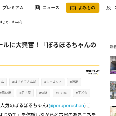
プレミアム
ニュース
よみもの
はじめてさんぽ』
ールに大興奮！『ぽるぽるちゃんの
新
ゃん
#はじめてさんぽ
#シーズン２
#蒲郡
#思い出
#名古屋
#体験
#TikTok
#子ども
と大人気のぽるぽるちゃん(
@poruporuchan
)こ
はじめて」を体験しながら名古屋のあちこちを