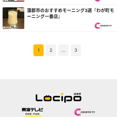
（ゴールド）』
蒲郡市のおすすめモーニング3選『わが町モ
ーニング一番店』
1
2
...
3