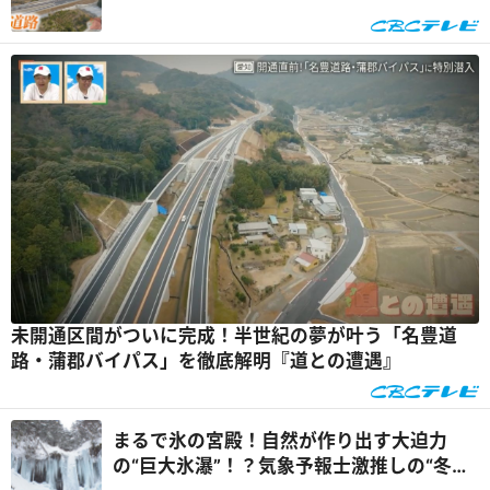
ル」に隠された秘密とは『道との遭遇』
未開通区間がついに完成！半世紀の夢が叶う「名豊道
路・蒲郡バイパス」を徹底解明『道との遭遇』
まるで氷の宮殿！自然が作り出す大迫力
の“巨大氷瀑”！？気象予報士激推しの“冬の