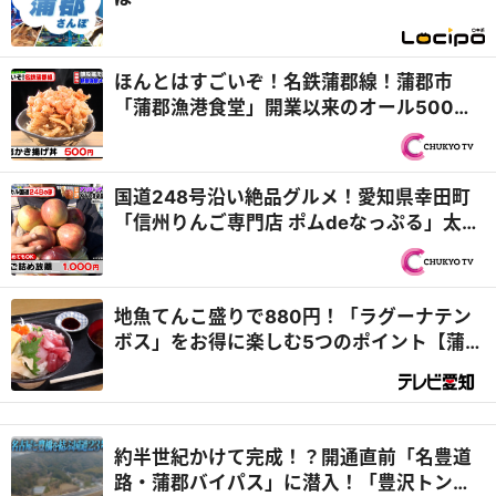
ほんとはすごいぞ！名鉄蒲郡線！蒲郡市
「蒲郡漁港食堂」開業以来のオール500円
を守り続ける！＆西尾市「Pizzeria
Ocean」オーシャンビューと石窯ピザの最
強タッグ！『PS純金（ゴールド）』
国道248号沿い絶品グルメ！愛知県幸田町
「信州りんご専門店 ポムdeなっぷる」太っ
腹すぎる詰め放題！＆岡崎市「パティスリ
ー アルピーノ」生クリームもりもりバナナ
ボート『PS純金（ゴールド）』
地魚てんこ盛りで880円！「ラグーナテン
ボス」をお得に楽しむ5つのポイント【蒲郡
市】
約半世紀かけて完成！？開通直前「名豊道
路・蒲郡バイパス」に潜入！「豊沢トンネ