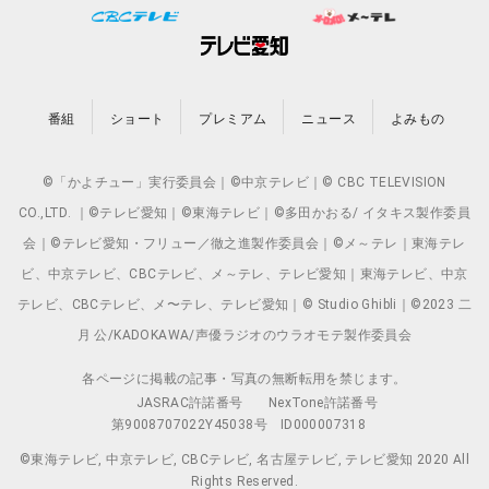
番組
ショート
プレミアム
ニュース
よみもの
©「かよチュー」実行委員会｜©中京テレビ｜© CBC TELEVISION
CO.,LTD. ｜©テレビ愛知｜©東海テレビ｜©多田かおる/ イタキス製作委員
会｜©テレビ愛知・フリュー／徹之進製作委員会｜©メ～テレ｜東海テレ
ビ、中京テレビ、CBCテレビ、メ～テレ、テレビ愛知｜東海テレビ、中京
テレビ、CBCテレビ、メ〜テレ、テレビ愛知｜© Studio Ghibli｜©2023 二
月 公/KADOKAWA/声優ラジオのウラオモテ製作委員会
各ページに掲載の記事・写真の無断転用を禁じます。
JASRAC許諾番号
NexTone許諾番号
第9008707022Y45038号
ID000007318
©東海テレビ, 中京テレビ, CBCテレビ, 名古屋テレビ, テレビ愛知 2020 All
Rights Reserved.