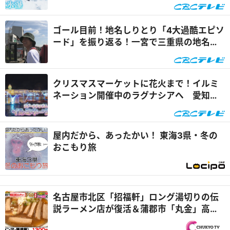
絶景スポット”とは『花咲かタイムズ』
ゴール目前！地名しりとり「4大過酷エピソ
ード」を振り返る！一宮で三重県の地名は
出るのか！？『地名しりとり～旅人ながつ
の挑戦～』
クリスマスマーケットに花火まで！イルミ
ネーション開催中のラグナシアへ 愛知県
蒲郡市をガンバレルーヤがぶらり旅『花咲
かタイムズ』
屋内だから、あったかい！ 東海3県・冬の
おこもり旅
名古屋市北区「招福軒」ロング湯切りの伝
説ラーメン店が復活＆蒲郡市「丸金」高級
焼き肉がジャンケンで無料に！？『PS純金