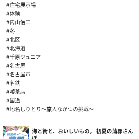
#住宅展示場
#体験
#内山信二
#冬
#北区
#北海道
#千原ジュニア
#名古屋
#名古屋市
#名鉄
#喫茶店
#国道
#地名しりとり～旅人ながつの挑戦～
海と街と、おいしいもの。 初夏の蒲郡さん
ぽ