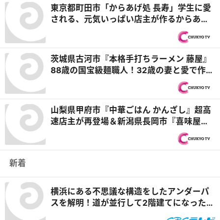
東京都町田市「からあげ処 長寿」学生に愛
される、元気いっぱい店主が作るからあげ
＆センスが光る200種類の絶品オリジナル
ソース『オモウマい店』
茨城県古河市『本格手打ちラーメン 藤屋』
88歳の国宝級麺職人！32歳の妻と愛で作る
中華そば『オモウマい店』
山梨県甲府市『中華ごはん かんざし』超高
速店主が再登場＆新潟県長岡市『喜味屋食
堂』ビジュ盛り系！？“Vホス”店主のチャー
ハン『オモウマい店』
新着
横浜にある不思議な構造をしたアンダーパ
スを解明！道が並行して2階建てになったワ
ケとは『道との遭遇』