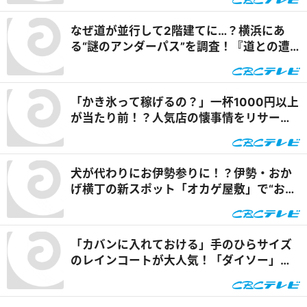
なぜ道が並行して2階建てに…？横浜にあ
る“謎のアンダーパス”を調査！『道との遭
遇』
「かき氷って稼げるの？」一杯1000円以上
が当たり前！？人気店の懐事情をリサーチ
『チャント！』
犬が代わりにお伊勢参りに！？伊勢・おか
げ横丁の新スポット「オカゲ屋敷」で“おか
げ犬”を体験『チャント！』
「カバンに入れておける」手のひらサイズ
のレインコートが大人気！「ダイソー」で
買える夏の便利グッズを紹介『チャン
ト！』