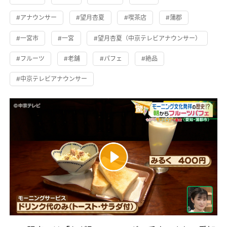
#アナウンサー
#望月杏夏
#喫茶店
#蒲郡
#一宮市
#一宮
#望月杏夏（中京テレビアナウンサー）
#フルーツ
#老舗
#パフェ
#絶品
#中京テレビアナウンサー